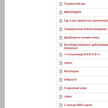
Тасманский рак
МЕГАЛОДОН
Где и как заработать приличный
Самодельные блёсна вращалки
Драйверы в онлаин играх.
Всеобщая перепись действующи
Клевалки!
<< Сокровище И Н К О В >>
перья
Мегалодон
8 Марта!!!
Старинный ключ
губки
С новым 2022 годом!