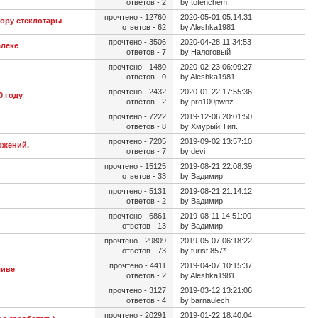
ответов - 2
by totenchem
прочтено - 12760
2020-05-01 05:14:31
бору стеклотары
ответов - 62
by Aleshka1981
прочтено - 3506
2020-04-28 11:34:53
алеке
ответов - 7
by Налоговый
прочтено - 1480
2020-02-23 06:09:27
ответов - 0
by Aleshka1981
прочтено - 2432
2020-01-22 17:55:36
0 году
ответов - 2
by pro100pwnz
прочтено - 7222
2019-12-06 20:01:50
ответов - 8
by Хмурый.Тип.
прочтено - 7205
2019-09-02 13:57:10
ожений.
ответов - 7
by devi
прочтено - 15125
2019-08-21 22:08:39
ответов - 33
by Вадимир
прочтено - 5131
2019-08-21 21:14:12
ответов - 2
by Вадимир
прочтено - 6861
2019-08-11 14:51:00
ответов - 13
by Вадимир
прочтено - 29809
2019-05-07 06:18:22
ответов - 73
by turist 857*
прочтено - 4411
2019-04-07 10:15:37
ливе
ответов - 2
by Aleshka1981
прочтено - 3127
2019-03-12 13:21:06
ответов - 4
by barnaulech
прочтено - 20291
2019-01-22 18:40:04