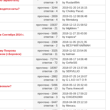
о заработать)
ответов - 9
by Ruslan89rk
прочтено - 3244
2019-01-20 14:16:15
водятся киты?
ответов - 4
by Chotkiy Paca1
прочтено - 2659
2019-01-12 08:06:48
ответов - 4
by Mentalurg
прочтено - 15637
2018-12-13 21:58:52
ответов - 21
by bilgildeev *
прочтено - 5685
2018-11-27 20:43:00
 Сентября 2014 г.
ответов - 7
by trapeza*
прочтено - 2308
2018-11-05 19:21:35
ответов - 2
by ВЕЗУЧИЙ КАЙМАН
му Покрова
прочтено - 3325
2018-11-02 23:54:05
ом (г.Боровск)
ответов - 11
by batman
прочтено - 71774
2018-08-17 14:06:48
ответов - 72
by GeNeSiS
прочтено - 18397
2018-07-29 13:37:06
ответов - 15
by SERVILLIO
прочтено - 2882
2018-07-25 14:19:07
ответов - 0
by G L A D I A T O R
прочтено - 5496
2018-05-12 20:32:43
твовали?
ответов - 13
by Папа Алексей
прочтено - 1944
2018-05-09 17:59:22
ответов - 3
by OXIGEN1969
прочтено - 6447
2018-04-08 23:12:10
ответов - 5
by Михась