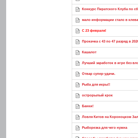
Конкурс Пиратского Клуба по с
мало информации стало в клев
C 23 февраля!
Прокачка с 43 по 47 разряд в 202
Кашалот
Лучший заработок в игре без вл
Отвар супер-удачи.
Рыба для икры!!
острорылый крок
Банки!
Ловля Китов на Короноцком За
Рыборезка для чего нужна