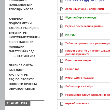
Платежи из других стран.
ПОЛЬЗОВАТЕЛИ
John Silver уды и спиннинги
РЕКОРДЫ УЛОВА
---------------
!
Идет набор в команду!
!
ЮЗЕРБАР
ПОДБОР ЛЕСКИ
Редкие рейтинговые рыбы.
ТАБЛИЦА РАЗРЯДОВ
ВРЕМЯ ИГРЫ
Изгибы
ФОРУМНЫЕ ТУРНИРЫ
КВЕСТ НАЖИВКИ
Таблица прочности и ремонта уд
МАЛЫШКИ
Привет всем, че у нас по гольца
ПИРАТСКИЙ КЛАД
Дальнозерский"?
--- СТАТИСТИКА
Патагонское озеро
---------------
ПРАВИЛА САЙТА
Faraon rod
БАН-ЛИСТ
FAQ ПО ИГРЕ
Новогодние Подарки!
FAQ ПО ПРОЕКТУ
НОВОСТИ ПРОЕКТА
Лабынкырский чёрт
ОБРАТНАЯ СВЯЗЬ
Решаем проблему клевалки в бр
СТАТИСТИКА
черный малакост