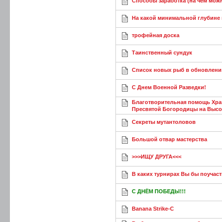
Способы заработка (на чем можн
На какой минимальной глубине 
трофейная доска
Таинственный сундук
Список новых рыб в обновлении
С Днем Военной Разведки!
Благотворительная помощь Хра
Пресвятой Богородицы на Высок
Секреты мутантоловов
Большой отвар мастерства
>>>ИЩУ ДРУГА<<<
В каких турнирах Вы бы поучас
С ДНЁМ ПОБЕДЫ!!!
Banana Strike-C