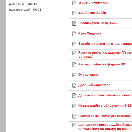
угорь с сундуками
рыб в базе: 886643
пользователей: 40093
заработок на 42р
Ловля краба. база, ямки.
Руна Хищника
Заработок денег на отваре силы!
Русская рыбалка, аддоны "Укра
острова"
Как нас любят на форуме РР
Отвар удачи
Древний Саркофаг
Делимся впечатлениями о своих 
Новые рыбы в обновлении 3.8.0
Разлов сома. Помогите советом!
Шантарские острова....Кто был,
впечатления по опыту( по сравн 