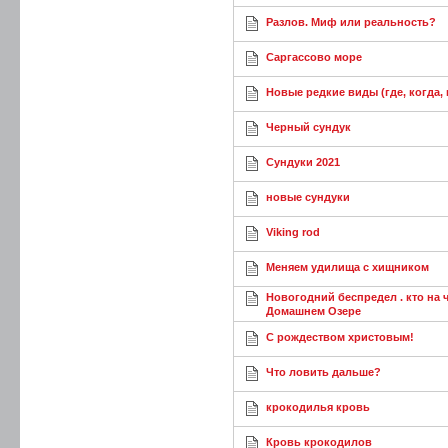
Разлов. Миф или реальность?
Саргассово море
Новые редкие виды (где, когда, 
Черный сундук
Сундуки 2021
новые сундуки
Viking rod
Меняем удилища с хищником
Новогодний беспредел . кто на 
Домашнем Озере
С рождеством христовым!
Что ловить дальше?
крокодилья кровь
Кровь крокодилов