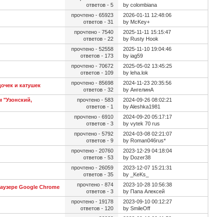
ответов - 5
by colombiana
прочтено - 65923
2026-01-11 12:48:06
ответов - 31
by McKey+
прочтено - 7540
2025-11-11 15:15:47
ответов - 22
by Rusty Hook
прочтено - 52558
2025-11-10 19:04:46
ответов - 173
by iag59
прочтено - 70672
2025-05-02 13:45:25
ответов - 109
by leha.lok
прочтено - 85698
2024-11-23 20:35:56
очек и катушек
ответов - 32
by АнгелинА
м "Узонский,
прочтено - 583
2024-09-26 08:02:21
ответов - 1
by Aleshka1981
прочтено - 6910
2024-09-20 05:17:17
ответов - 3
by vytek 70 rus
прочтено - 5792
2024-03-08 02:21:07
ответов - 9
by Roman046rus*
прочтено - 20760
2023-12-29 04:18:04
ответов - 53
by Dozer38
прочтено - 26059
2023-12-07 15:21:31
ответов - 35
by _KeKs_
прочтено - 874
2023-10-28 10:56:38
аузере Google Chrome
ответов - 3
by Папа Алексей
прочтено - 19178
2023-09-10 00:12:27
ответов - 120
by SmileOff