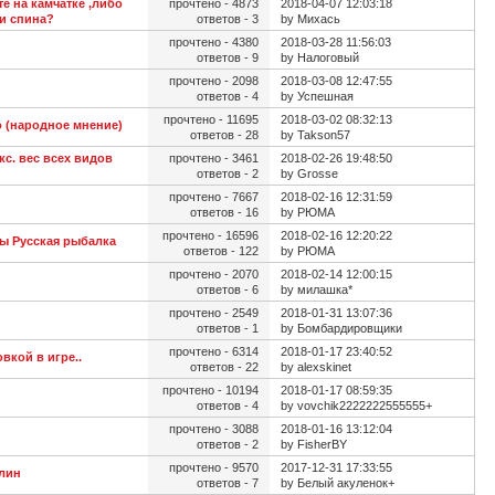
е на камчатке ,либо
прочтено - 4873
2018-04-07 12:03:18
и спина?
ответов - 3
by Михась
прочтено - 4380
2018-03-28 11:56:03
ответов - 9
by Налоговый
прочтено - 2098
2018-03-08 12:47:55
ответов - 4
by Успешная
прочтено - 11695
2018-03-02 08:32:13
о (народное мнение)
ответов - 28
by Takson57
кс. вес всех видов
прочтено - 3461
2018-02-26 19:48:50
ответов - 2
by Grosse
прочтено - 7667
2018-02-16 12:31:59
ответов - 16
by РЮМА
прочтено - 16596
2018-02-16 12:20:22
ы Русская рыбалка
ответов - 122
by РЮМА
прочтено - 2070
2018-02-14 12:00:15
ответов - 6
by милашка*
прочтено - 2549
2018-01-31 13:07:36
ответов - 1
by Бомбардировщики
прочтено - 6314
2018-01-17 23:40:52
вкой в игре..
ответов - 22
by alexskinet
прочтено - 10194
2018-01-17 08:59:35
ответов - 4
by vovchik2222222555555+
прочтено - 3088
2018-01-16 13:12:04
ответов - 2
by FisherBY
прочтено - 9570
2017-12-31 17:33:55
алин
ответов - 7
by Белый акуленок+