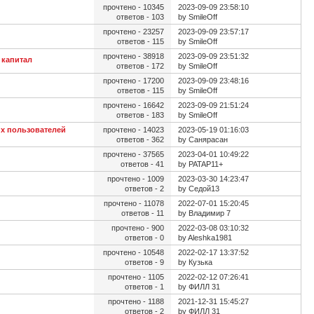
прочтено - 10345
2023-09-09 23:58:10
ответов - 103
by SmileOff
прочтено - 23257
2023-09-09 23:57:17
ответов - 115
by SmileOff
прочтено - 38918
2023-09-09 23:51:32
 капитал
ответов - 172
by SmileOff
прочтено - 17200
2023-09-09 23:48:16
ответов - 115
by SmileOff
прочтено - 16642
2023-09-09 21:51:24
ответов - 183
by SmileOff
х пользователей
прочтено - 14023
2023-05-19 01:16:03
ответов - 362
by Санярасан
прочтено - 37565
2023-04-01 10:49:22
ответов - 41
by PATAP11+
прочтено - 1009
2023-03-30 14:23:47
ответов - 2
by Седой13
прочтено - 11078
2022-07-01 15:20:45
ответов - 11
by Владимир 7
прочтено - 900
2022-03-08 03:10:32
ответов - 0
by Aleshka1981
прочтено - 10548
2022-02-17 13:37:52
ответов - 9
by Кузька
прочтено - 1105
2022-02-12 07:26:41
ответов - 1
by ФИЛЛ 31
прочтено - 1188
2021-12-31 15:45:27
ответов - 2
by ФИЛЛ 31