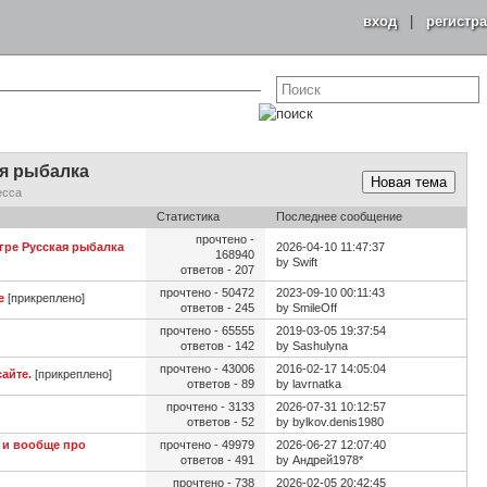
вход
|
регистр
я рыбалка
Новая тема
есса
Статистика
Последнее сообщение
прочтено -
гре Русская рыбалка
2026-04-10 11:47:37
168940
by Swift
ответов - 207
прочтено - 50472
2023-09-10 00:11:43
е
[прикреплено]
ответов - 245
by SmileOff
прочтено - 65555
2019-03-05 19:37:54
ответов - 142
by Sashulyna
прочтено - 43006
2016-02-17 14:05:04
айте.
[прикреплено]
ответов - 89
by lavrnatka
прочтено - 3133
2026-07-31 10:12:57
ответов - 52
by bylkov.denis1980
ы и вообще про
прочтено - 49979
2026-06-27 12:07:40
ответов - 491
by Андрей1978*
прочтено - 738
2026-02-05 20:42:45