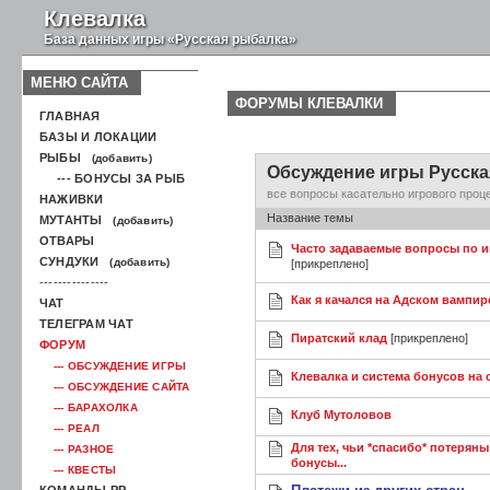
Клевалка
База данных игры «Русская рыбалка»
МЕНЮ САЙТА
ФОРУМЫ КЛЕВАЛКИ
ГЛАВНАЯ
БАЗЫ И ЛОКАЦИИ
РЫБЫ
(добавить)
Обсуждение игры Русска
--- БОНУСЫ ЗА РЫБ
все вопросы касательно игрового проц
НАЖИВКИ
Название темы
МУТАНТЫ
(добавить)
ОТВАРЫ
Часто задаваемые вопросы по и
СУНДУКИ
(добавить)
[прикреплено]
---------------
Как я качался на Адском вампир
ЧАТ
ТЕЛЕГРАМ ЧАТ
Пиратский клад
[прикреплено]
ФОРУМ
--- ОБСУЖДЕНИЕ ИГРЫ
Клевалка и система бонусов на с
--- ОБСУЖДЕНИЕ САЙТА
--- БАРАХОЛКА
Клуб Мутоловов
--- РЕАЛ
Для тех, чьи *спасибо* потерян
--- РАЗНОЕ
бонусы...
--- КВЕСТЫ
КОМАНДЫ РР