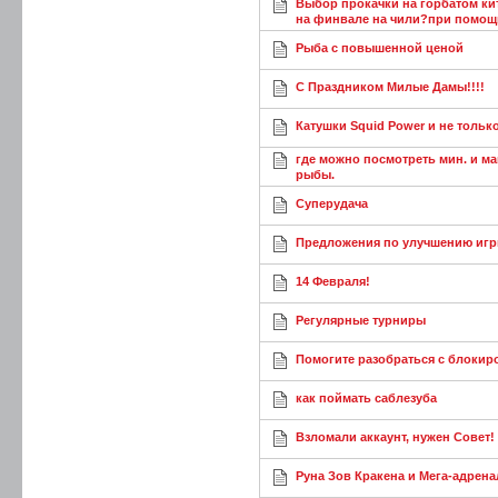
Выбор прокачки на горбатом кит
на финвале на чили?при помощ
Рыба с повышенной ценой
С Праздником Милые Дамы!!!!
Катушки Squid Power и не тольк
где можно посмотреть мин. и ма
рыбы.
Суперудача
Предложения по улучшению игр
14 Февраля!
Регулярные турниры
Помогите разобраться с блокиро
как поймать саблезуба
Взломали аккаунт, нужен Совет!
Руна Зов Кракена и Мега-адрен