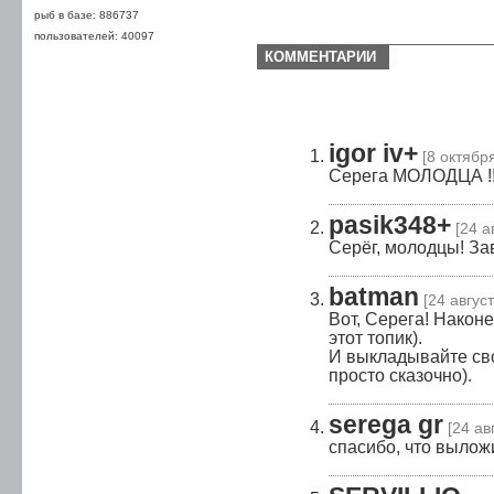
рыб в базе: 886737
пользователей: 40097
КОММЕНТАРИИ
igor iv+
[8 октября
Серега МОЛОДЦА !!!!!!
pasik348+
[24 а
Серёг, молодцы! За
batman
[24 август
Вот, Серега! Након
этот топик).
И выкладывайте св
просто сказочно).
serega gr
[24 ав
cпасибо, что вылож