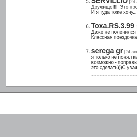
SERVILLIO
[24 
Дружище!!!!! Это про
И я туда тоже хочу.....
Toxa.RS.3.99
Даже не поленился 
Классная поездочка
serega gr
[24 ав
я только не понял к
возможно - поправьт
это сделать)))С ув