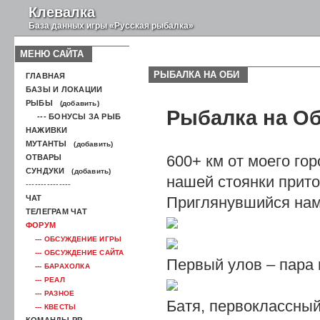
Клевалка
База данных игры «Русская рыбалка»
МЕНЮ САЙТА
РЫБАЛКА НА ОБИ
ГЛАВНАЯ
БАЗЫ И ЛОКАЦИИ
РЫБЫ
(добавить)
Рыбалка на О
--- БОНУСЫ ЗА РЫБ
НАЖИВКИ
МУТАНТЫ
(добавить)
600+ км от моего го
ОТВАРЫ
СУНДУКИ
(добавить)
нашей стоянки прит
---------------
ЧАТ
Приглянувшийся нам 
ТЕЛЕГРАМ ЧАТ
ФОРУМ
--- ОБСУЖДЕНИЕ ИГРЫ
--- ОБСУЖДЕНИЕ САЙТА
Первый улов – пара 
--- БАРАХОЛКА
--- РЕАЛ
--- РАЗНОЕ
Батя, первоклассный
--- КВЕСТЫ
КОМАНДЫ РР