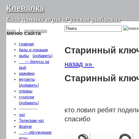
Клевалка
База данных игры «Русская рыбалка»
вход
|
регистрация
меню сайта
главная
Старинный клю
базы и локации
рыбы
(добавить)
--- бонусы за
назад »»
рыб
наживки
Старинный клю
мутанты
(добавить)
отвары
сундуки
(добавить)
кто ловил ребят подели
---------------
чат
спасибо
Телеграм чат
форум
--- обсуждение
игры