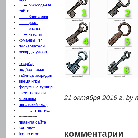
--- обсуждение
сайта
--- барахолка
--- реал
--- разное
--- квесты
команды РР
пользователи
рекорды улова
---------------
юзербар
подбор лески
таблица разрядов
время игры
форумные турниры
квест наживки
21 октября 2016 г. by
малышки
пиратский клад
--- статистика
---------------
правила сайта
бан-лист
комментарии
faq по игре