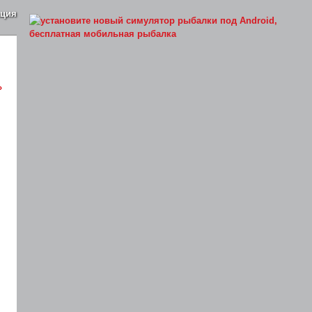
ация
»