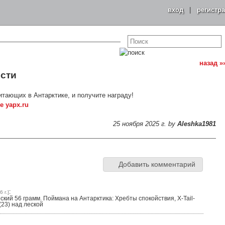
вход
|
регистр
назад »
ости
итающих в Антарктике, и получите награду!
25 ноября 2025 г. by
Aleshka1981
Добавить комментарий
:
 г.]
ский 56 грамм. Поймана на Антарктика: Хребты спокойствия, X-Tail-
(23) над леской