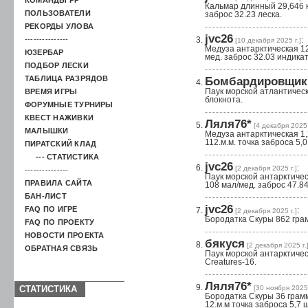
Кальмар длинный 29,646 к
ПОЛЬЗОВАТЕЛИ
заброс 32.23 леска.
РЕКОРДЫ УЛОВА
jvc26
---------------
:
[10 декабря 2025 г.]
Медуза антарктическая 12
ЮЗЕРБАР
мед. заброс 32.03 индикат
ПОДБОР ЛЕСКИ
ТАБЛИЦА РАЗРЯДОВ
Бомбардировщик
ВРЕМЯ ИГРЫ
Паук морской атлантическ
блокнота.
ФОРУМНЫЕ ТУРНИРЫ
КВЕСТ НАЖИВКИ
Ляля76*
[4 декабря 2025 
МАЛЫШКИ
Медуза антарктическая 1,2
112.м.м. точка заброса 5,
ПИРАТСКИЙ КЛАД
--- СТАТИСТИКА
jvc26
:
[2 декабря 2025 г.]
---------------
Паук морской антарктичес
ПРАВИЛА САЙТА
108 мал/мед. заброс 47.84
БАН-ЛИСТ
jvc26
FAQ ПО ИГРЕ
:
[2 декабря 2025 г.]
Бородатка Скуры 862 грам
FAQ ПО ПРОЕКТУ
НОВОСТИ ПРОЕКТА
бякуся
[2 декабря 2025 г.
ОБРАТНАЯ СВЯЗЬ
Паук морской антарктичес
Creatures-16.
Ляля76*
СТАТИСТИКА
[30 ноября 2025 
Бородатка Скуры 36 грамм
12.м.м точка заброса 5,7 