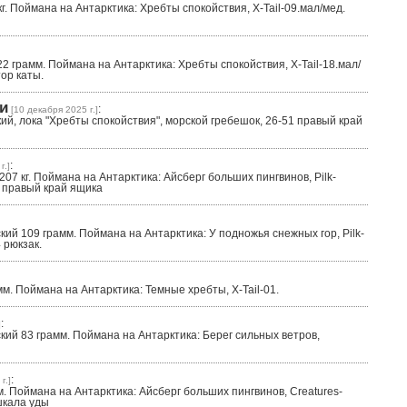
г. Поймана на Антарктика: Хребты спокойствия, X-Tail-09.мал/мед.
2 грамм. Поймана на Антарктика: Хребты спокойствия, X-Tail-18.мал/
ор каты.
и
:
[10 декабря 2025 г.]
ий, лока "Хребты спокойствия", морской гребешок, 26-51 правый край
:
г.]
07 кг. Поймана на Антарктика: Айсберг больших пингвинов, Pilk-
0 правый край ящика
кий 109 грамм. Поймана на Антарктика: У подножья снежных гор, Pilk-
 рюкзак.
м. Поймана на Антарктика: Темные хребты, X-Tail-01.
:
]
кий 83 грамм. Поймана на Антарктика: Берег сильных ветров,
:
г.]
. Поймана на Антарктика: Айсберг больших пингвинов, Creatures-
шкала уды