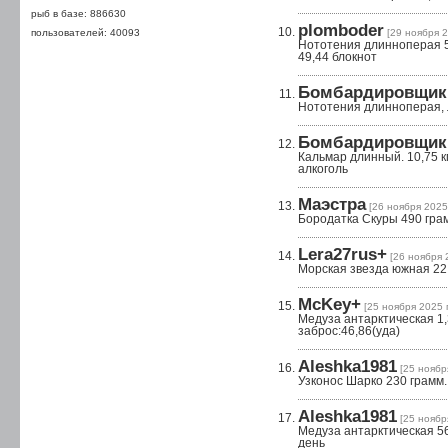
рыб в базе: 886630
plomboder
пользователей: 40093
[29 ноября 2
Нототения длинноперая 56
49,44 блокнот
Бомбардировщик
Нототения длинноперая, л
Бомбардировщик
Кальмар длинный. 10,75 кг
алкоголь
Маэстра
[26 ноября 2025 
Бородатка Скуры 490 грам
Lera27rus+
[26 ноября 2
Морская звезда южная 22 
McKey+
[25 ноября 2025 г
Медуза антарктическая 1,3
заброс:46,86(уда)
Aleshka1981
[25 ноября
Узконос Шарко 230 грамм. 
Aleshka1981
[25 ноября
Медуза антарктическая 56
день