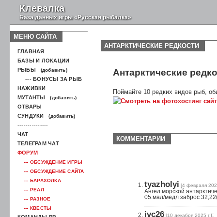
Клевалка
База данных игры «Русская рыбалка»
МЕНЮ САЙТА
АНТАРКТИЧЕСКИЕ РЕДКОСТИ
ГЛАВНАЯ
БАЗЫ И ЛОКАЦИИ
РЫБЫ
(добавить)
Антарктические редк
--- БОНУСЫ ЗА РЫБ
НАЖИВКИ
Поймайте 10 редких видов рыб, об
МУТАНТЫ
(добавить)
ОТВАРЫ
СУНДУКИ
(добавить)
---------------
ЧАТ
КОММЕНТАРИИ
ТЕЛЕГРАМ ЧАТ
ФОРУМ
--- ОБСУЖДЕНИЕ ИГРЫ
--- ОБСУЖДЕНИЕ САЙТА
--- БАРАХОЛКА
tyazholyi
[4 февраля 2026
--- РЕАЛ
Ангел морской антарктиче
05.мал/медл заброс 32,22
--- РАЗНОЕ
--- КВЕСТЫ
jvc26
:
[10 декабря 2025 г.]
КОМАНДЫ РР