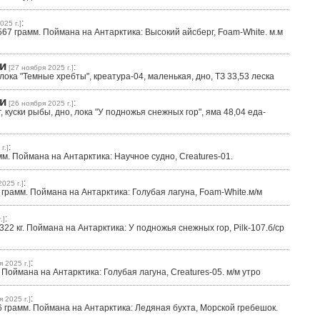
:
025 г.]
7 грамм. Поймана на Антарктика: Высокий айсберг, Foam-White. м.м
и
:
[27 ноября 2025 г.]
ока "Темные хребты", креатура-04, маленькая, дно, ТЗ 33,53 леска
и
:
[26 ноября 2025 г.]
, куски рыбы, дно, лока "У подножья снежных гор", яма 48,04 еда-
:
г.]
м. Поймана на Антарктика: Научное судно, Creatures-01.
:
025 г.]
грамм. Поймана на Антарктика: Голубая лагуна, Foam-White.м/м
:
.]
22 кг. Поймана на Антарктика: У подножья снежных гор, Pilk-107.б/ср
:
 2025 г.]
Поймана на Антарктика: Голубая лагуна, Creatures-05. м/м утро
:
 2025 г.]
 грамм. Поймана на Антарктика: Ледяная бухта, Морской гребешок.