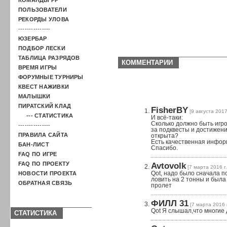
ПОЛЬЗОВАТЕЛИ
РЕКОРДЫ УЛОВА
---------------
ЮЗЕРБАР
ПОДБОР ЛЕСКИ
ТАБЛИЦА РАЗРЯДОВ
КОММЕНТАРИИ
ВРЕМЯ ИГРЫ
ФОРУМНЫЕ ТУРНИРЫ
КВЕСТ НАЖИВКИ
МАЛЫШКИ
ПИРАТСКИЙ КЛАД
FisherBY
[9 августа 2017 
--- СТАТИСТИКА
И всё-таки:
Сколько должно быть игр
---------------
за подквесты и достижени
ПРАВИЛА САЙТА
открыта?
Есть качественная инфо
БАН-ЛИСТ
Спасибо.
FAQ ПО ИГРЕ
FAQ ПО ПРОЕКТУ
Avtovolk
[7 марта 2016 г.
НОВОСТИ ПРОЕКТА
Qot, надо было сначала п
ловить на 2 тонны и был
ОБРАТНАЯ СВЯЗЬ
пролет
ФИЛЛ 31
[7 марта 2016 г
Qot Я слышал,что многие 
СТАТИСТИКА