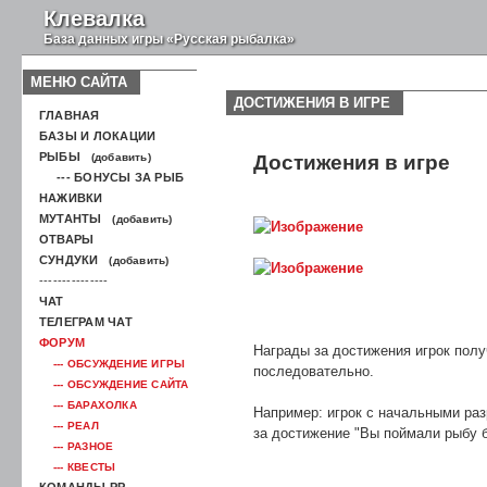
Клевалка
База данных игры «Русская рыбалка»
МЕНЮ САЙТА
ДОСТИЖЕНИЯ В ИГРЕ
ГЛАВНАЯ
БАЗЫ И ЛОКАЦИИ
РЫБЫ
(добавить)
Достижения в игре
--- БОНУСЫ ЗА РЫБ
НАЖИВКИ
МУТАНТЫ
(добавить)
ОТВАРЫ
СУНДУКИ
(добавить)
---------------
ЧАТ
ТЕЛЕГРАМ ЧАТ
ФОРУМ
Награды за достижения игрок полу
--- ОБСУЖДЕНИЕ ИГРЫ
последовательно.
--- ОБСУЖДЕНИЕ САЙТА
--- БАРАХОЛКА
Например: игрок с начальными раз
--- РЕАЛ
за достижение "Вы поймали рыбу б
--- РАЗНОЕ
--- КВЕСТЫ
КОМАНДЫ РР