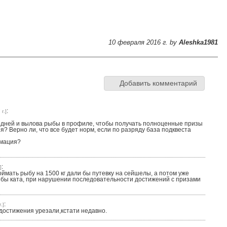
10 февраля 2016 г. by
Aleshka1981
Добавить комментарий
:
г.]
одней и вылова рыбы в профиле, чтобы получать полноценные призы
я? Верно ли, что все будет норм, если по разряду база подквеста
рмация?
:
]
оймать рыбу на 1500 кг дали бы путевку на сейшелы, а потом уже
а бы ката, при нарушении последовательности достижений с призами
:
.]
достижения урезали,кстати недавно.