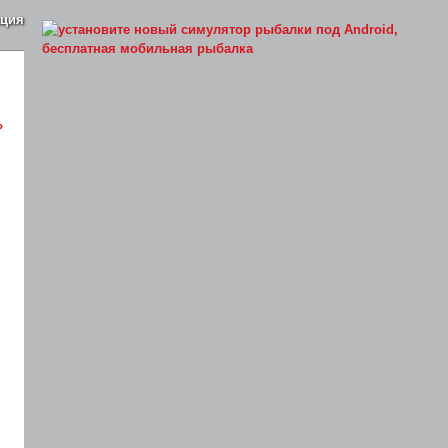
ация
»