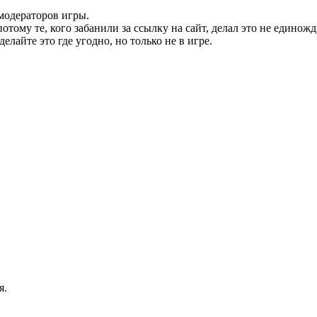
модераторов игры.
тому те, кого забанили за ссылку на сайт, делал это не единожды
елайте это где угодно, но только не в игре.
я.