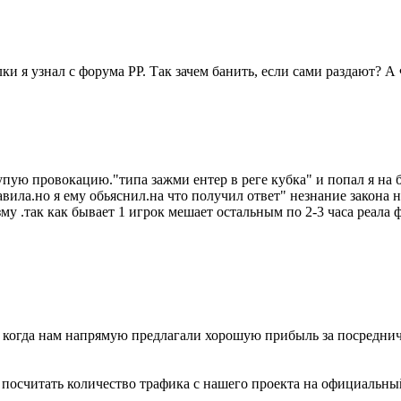
и я узнал с форума РР. Так зачем банить, если сами раздают? А
пую провокацию."типа зажми ентер в реге кубка" и попал я на б
ила.но я ему обьяснил.на что получил ответ" незнание закона н
зму .так как бывает 1 игрок мешает остальным по 2-3 часа реала
, когда нам напрямую предлагали хорошую прибыль за посреднич
о посчитать количество трафика с нашего проекта на официальны