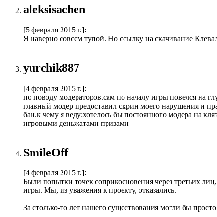
aleksisachen
[5 февраля 2015 г.]
:
Я наверно совсем тупой. Но ссылку на скачивание Клевалк
yurchik887
[4 февраля 2015 г.]
:
по поводу модераторов.сам по началу игры повелся на глу
главный модер предоставил скрин моего нарушения и прав
бан.к чему я веду:хотелось бы постоянного модера на кля
игровыми деньжатами призами
SmileOff
[4 февраля 2015 г.]
:
Были попытки точек соприкосновения через третьих лиц
игры. Мы, из уважения к проекту, отказались.
За столько-то лет нашего существования могли бы прост