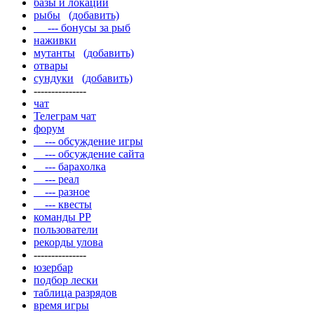
базы и локации
рыбы
(добавить)
--- бонусы за рыб
наживки
мутанты
(добавить)
отвары
сундуки
(добавить)
---------------
чат
Телеграм чат
форум
--- обсуждение игры
--- обсуждение сайта
--- барахолка
--- реал
--- разное
--- квесты
команды РР
пользователи
рекорды улова
---------------
юзербар
подбор лески
таблица разрядов
время игры