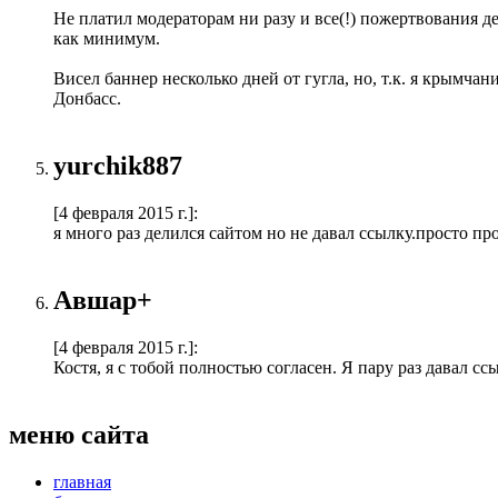
Не платил модераторам ни разу и все(!) пожертвования де
как минимум.
Висел баннер несколько дней от гугла, но, т.к. я крымчан
Донбасс.
yurchik887
[4 февраля 2015 г.]
:
я много раз делился сайтом но не давал ссылку.просто про
Авшар+
[4 февраля 2015 г.]
:
Костя, я с тобой полностью согласен. Я пару раз давал сс
меню сайта
главная