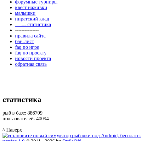
форумные турниры
квест наживки
малышки
пиратский клад
--- статистика
---------------
правила сайта
бан-лист
faq по игре
faq по проекту
новости проекта
обратная связь
статистика
рыб в базе: 886709
пользователей: 40094
^ Наверх