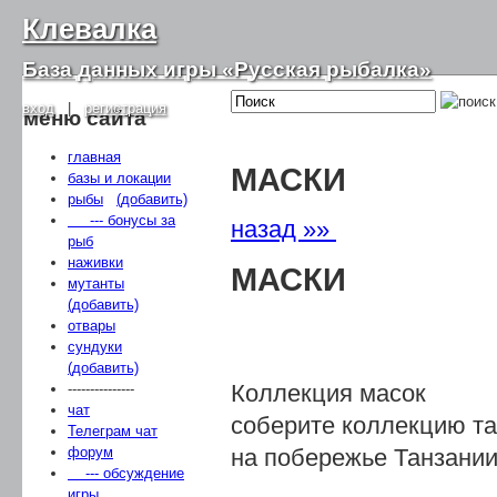
Клевалка
База данных игры «Русская рыбалка»
вход
|
регистрация
меню сайта
главная
МАСКИ
базы и локации
рыбы
(добавить)
--- бонусы за
назад »»
рыб
наживки
МАСКИ
мутанты
(добавить)
отвары
сундуки
(добавить)
Коллекция масок
---------------
чат
соберите коллекцию та
Телеграм чат
на побережье Танзании
форум
--- обсуждение
игры