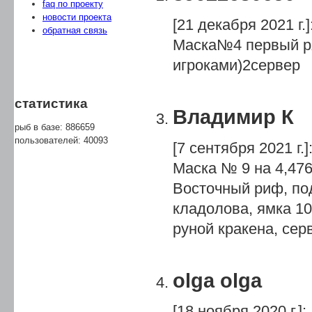
faq по проекту
новости проекта
[21 декабря 2021 г.]
обратная связь
Маска№4 первый ря
игроками)2сервер
статистика
Владимир К
рыб в базе: 886659
пользователей: 40093
[7 сентября 2021 г.]
Маска № 9 на 4,476
Восточный риф, под
кладолова, ямка 10,
руной кракена, серв
olga olga
[18 ноября 2020 г.]
: