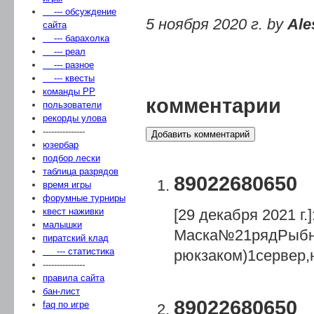
--- обсуждение
5 ноября 2020 г. by
Ale
сайта
--- барахолка
--- реал
--- разное
--- квесты
команды РР
комментарии
пользователи
рекорды улова
---------------
Добавить комментарий
юзербар
подбор лески
таблица разрядов
89022680650
время игры
форумные турниры
квест наживки
[29 декабря 2021 г.]
малышки
Маска№21рядРыбное
пиратский клад
--- статистика
рюкзаком)1сервер,
---------------
правила сайта
бан-лист
89022680650
faq по игре