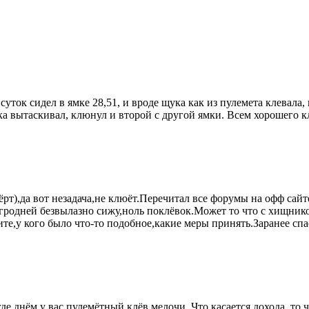
суток сидел в ямке 28,51, и вроде щука как из пулемета клевала,
ка вытаскивал, клюнул и второй с другой ямки. Всем хорошего к
т),да вот незадача,не клюёт.Перечитал все форумы на офф сайте
гродней безвылазно сижу,ноль поклёвок.Может то что с хищником
,у кого было что-то подобное,какие меры принять.Заранее спа
где днём у вас пулемётный клёв мелочи. Что касается дохода, то