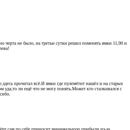
 но черта не было, на третьи сутки решил поменять ямки 11,90 и
лева!
,здесь прочитал всё.И ямки где пулемётит нашёл и на старых
 уда,то ли ещё что не могу понять.Может кто сталкивался с
сибо.
 чёрт сам по себе приносит минимальную прибыли из-за