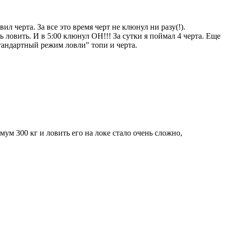
вил черта. За все это время черт не клюнул ни разу(!).
 ловить. И в 5:00 клюнул ОН!!! За сутки я поймал 4 черта. Еще
"стандартный режим ловли" топи и черта.
имум 300 кг и ловить его на локе стало очень сложно,