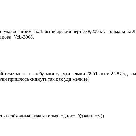
что удалось поймать.Лабынкырский чёрт 738,209 кг. Поймана на 
трова, Vob-3008.
ой теме зашол на лабу закинул уди в ямки 28.51 алк и 25.87 уда
о уви пришлось скинуть так как уди мелкие(
ь необходима..взял я только одного..Удачи всем))