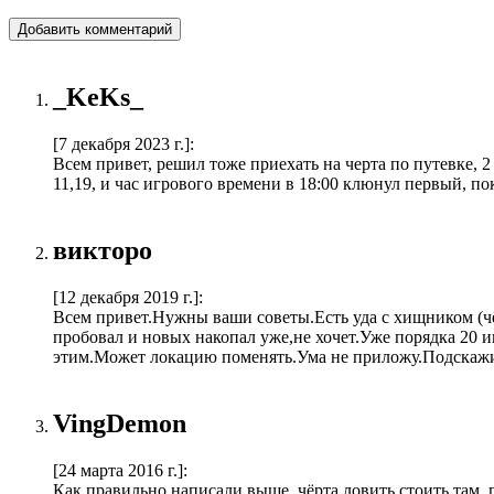
Добавить комментарий
_KeKs_
[7 декабря 2023 г.]
:
Всем привет, решил тоже приехать на черта по путевке, 2 
11,19, и час игрового времени в 18:00 клюнул первый, по
викторо
[12 декабря 2019 г.]
:
Всем привет.Нужны ваши советы.Есть уда с хищником (чёр
пробовал и новых накопал уже,не хочет.Уже порядка 20 и
этим.Может локацию поменять.Ума не приложу.Подскажите
VingDemon
[24 марта 2016 г.]
:
Как правильно написали выше, чёрта ловить стоить там, 