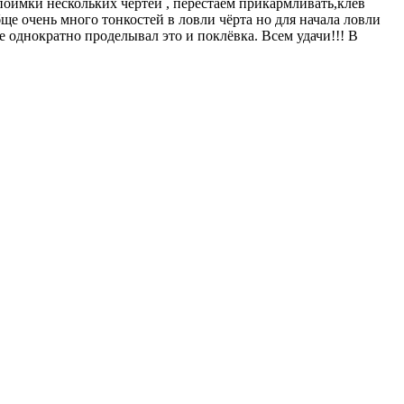
 поимки нескольких чертей , перестаём прикармливать,клёв
ще очень много тонкостей в ловли чёрта но для начала ловли
е однократно проделывал это и поклёвка. Всем удачи!!! В