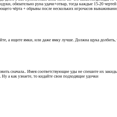
ндуки, обязательно руна удачи+отвар, тогда каждые 15-20 чертей 
юющего чёрта + обрывы после нескольких игрочасов вываживани
айте, а ищите ямки, или даже ямку лучше. Должна щука долбить, 
овить сначала.. Имея соответствующие уды не спешите их закид
. Ну а как узнаете, то кидайте свои подходящие удочки