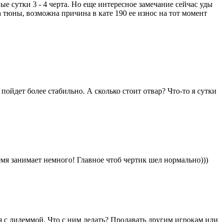
ые сутки 3 - 4 черта. Но еще интересное замечание сейчас уды
 тюны, возможна причина в кате 190 ее износ на тот момент
 пойдет более стабильно. А сколько стоит отвар? Что-то я сутки
мя занимает немного! Главное чтоб чертик шел нормально)))
ся с дилеммой. Что с ним делать? Продавать другим игрокам или