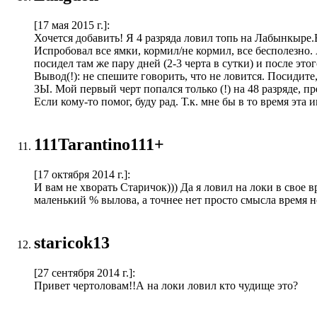
[17 мая 2015 г.]
:
Хочется добавить! Я 4 разряда ловил топь на Лабынкыре.Все
Испробовал все ямки, кормил/не кормил, все бесполезно. 
посидел там же пару дней (2-3 черта в сутки) и после это
Вывод(!): не спешите говорить, что не ловится. Посидите,
ЗЫ. Мой первый черт попался только (!) на 48 разряде, пр
Если кому-то помог, буду рад. Т.к. мне бы в то время эта
111Tarantino111+
[17 октября 2014 г.]
:
И вам не хворать Старичок))) Да я ловил на локи в свое в
маленький % вылова, а точнее нет просто смысла время н
staricok13
[27 сентября 2014 г.]
:
Привет чертоловам!!А на локи ловил кто чудище это?