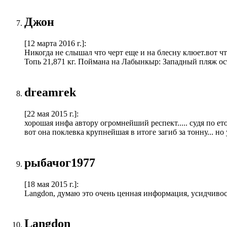
Джон
[12 марта 2016 г.]
:
Никогда не слышал что черт еще и на блесну клюет.вот 
Топь 21,871 кг. Поймана на Лабынкыр: Западный пляж ос
dreamrek
[22 мая 2015 г.]
:
хорошая инфа автору огромнейший респект..... судя по ет
вот она поклевка крупнейшая в итоге загиб за тонну... н
рыбачог1977
[18 мая 2015 г.]
:
Langdon, думаю это очень ценная информация, усидчивост
Langdon