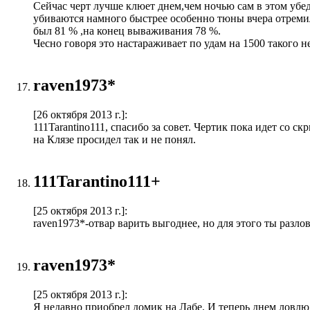
Сейчас черт лучше клюет днем,чем ночью сам в этом убеди
убиваются намного быстрее особенно тюны вчера отремил 
был 81 % ,на конец вываживания 78 %.
Чесно говоря это настараживает по удам на 1500 такого не
raven1973*
[26 октября 2013 г.]
:
111Tarantino111, спасибо за совет. Чертик пока идет со с
на Клязе просидел так и не понял.
111Tarantino111+
[25 октября 2013 г.]
:
raven1973*-отвар варить выгоднее, но для этого ты разл
raven1973*
[25 октября 2013 г.]
:
Я недавно приобрел домик на Лабе. И теперь днем ловлю 