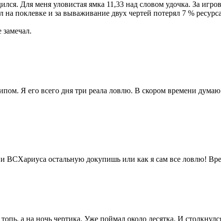
лся. Для меня уловистая ямка 11,33 над словом удочка. За игров
на поклевке и за вываживание двух чертей потерял 7 % ресурса
 замечал.
крипом. Я его всего дня три реала ловлю. В скором времени думаю
ови ВСХариуса остальную докупишь или как я сам все ловлю! Вре
топь, а на ночь чертика. Уже поймал около десятка. И столкнул