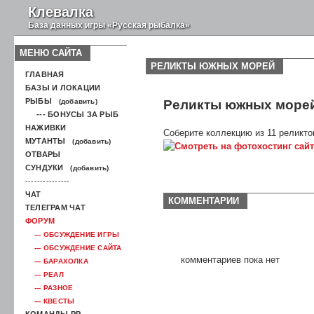
Клевалка
База данных игры «Русская рыбалка»
МЕНЮ САЙТА
РЕЛИКТЫ ЮЖНЫХ МОРЕЙ
ГЛАВНАЯ
БАЗЫ И ЛОКАЦИИ
РЫБЫ
(добавить)
Реликты южных море
--- БОНУСЫ ЗА РЫБ
НАЖИВКИ
Соберите коллекцию из 11 реликто
МУТАНТЫ
(добавить)
ОТВАРЫ
СУНДУКИ
(добавить)
---------------
ЧАТ
КОММЕНТАРИИ
ТЕЛЕГРАМ ЧАТ
ФОРУМ
--- ОБСУЖДЕНИЕ ИГРЫ
--- ОБСУЖДЕНИЕ САЙТА
комментариев пока нет
--- БАРАХОЛКА
--- РЕАЛ
--- РАЗНОЕ
--- КВЕСТЫ
КОМАНДЫ РР