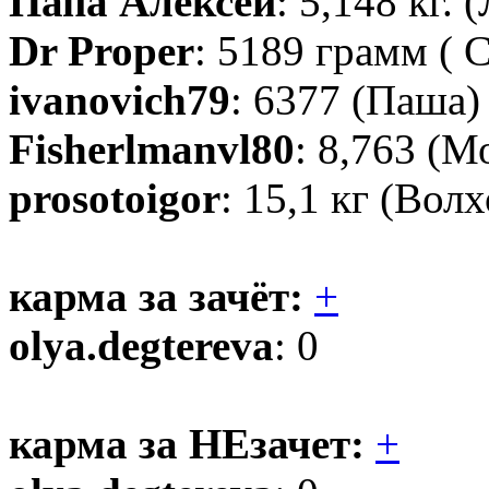
Папа Алексей
: 5,148 кг. 
Dr Proper
: 5189 грамм ( 
ivanovich79
: 6377 (Паша)
Fisherlmanvl80
: 8,763 (М
prosotoigor
: 15,1 кг (Волх
карма за зачёт:
+
olya.degtereva
: 0
карма за НЕзачет:
+