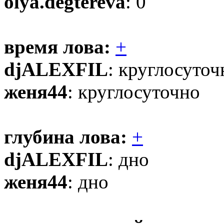
olya.degtereva
: 0
время лова:
+
djALEXFIL
: круглосуточ
женя44
: круглосуточно
глубина лова:
+
djALEXFIL
: дно
женя44
: дно