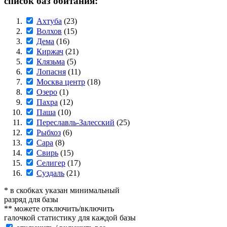
список баз обитания:
Ахтуба
(23)
Волхов
(15)
Дема
(16)
Киржач
(21)
Клязьма
(5)
Лопасня
(11)
Москва центр
(18)
Озеро
(1)
Пахра
(12)
Паша
(10)
Переславль-Залесский
(25)
Рыбхоз
(6)
Сара
(8)
Свирь
(15)
Селигер
(17)
Суздаль
(21)
* в скобках указан минимальный
разряд для базы
** можете отключить/включить
галочкой статистику для каждой базы