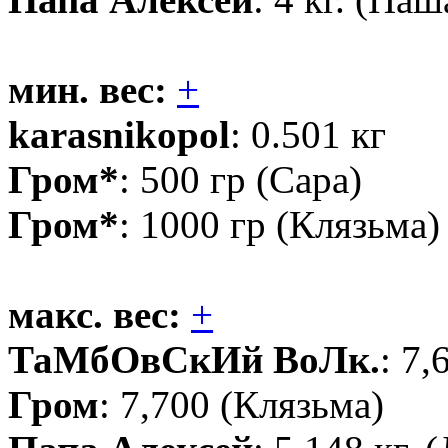
мин. вес:
+
karasnikopol
: 0.501 кг
Гром*
: 500 гр (Сара)
Гром*
: 1000 гр (Клязьма)
макс. вес:
+
ТаМбОвСкИй ВоЛк.
: 7,
Гром
: 7,700 (Клязьма)