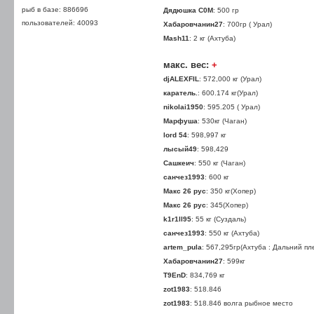
рыб в базе: 886696
Дядюшка С0М
: 500 гр
пользователей: 40093
Хабаровчанин27
: 700гр ( Урал)
Mash11
: 2 кг (Ахтуба)
макс. вес:
+
djALEXFIL
: 572,000 кг (Урал)
каратель.
: 600.174 кг(Урал)
nikolai1950
: 595.205 ( Урал)
Марфуша
: 530кг (Чаган)
lord 54
: 598,997 кг
лысый49
: 598,429
Сашкеич
: 550 кг (Чаган)
санчез1993
: 600 кг
Макс 26 рус
: 350 кг(Хопер)
Макс 26 рус
: 345(Хопер)
k1r1ll95
: 55 кг (Суздаль)
санчез1993
: 550 кг (Ахтуба)
artem_pula
: 567,295гр(Ахтуба : Дальний пле
Хабаровчанин27
: 599кг
T9EnD
: 834,769 кг
zot1983
: 518.846
zot1983
: 518.846 волга рыбное место