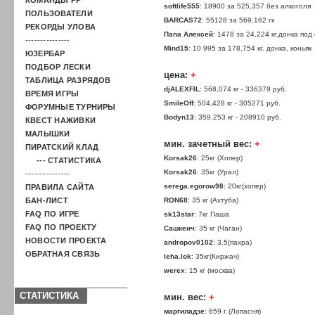
softlife555
: 18900 за 525,357 без алкоголя
ПОЛЬЗОВАТЕЛИ
BARCAS72
: 55128 за 569,162 гк
РЕКОРДЫ УЛОВА
Папа Алексей
: 1478 за 24,224 кг.донка под
---------------
Mind15
: 10 995 за 178,754 кг. донка, коньяк
ЮЗЕРБАР
ПОДБОР ЛЕСКИ
цена:
+
ТАБЛИЦА РАЗРЯДОВ
djALEXFIL
: 568,074 кг - 336379 руб.
ВРЕМЯ ИГРЫ
SmileOff
: 504,428 кг - 305271 руб.
ФОРУМНЫЕ ТУРНИРЫ
Bodyn13
: 359,253 кг - 208910 руб.
КВЕСТ НАЖИВКИ
МАЛЫШКИ
мин. зачетный вес:
+
ПИРАТСКИЙ КЛАД
Korsak26
: 25кг (Хопер)
--- СТАТИСТИКА
Korsak26
: 35кг (Урал)
---------------
serega.egorow98
: 20кг(хопер)
ПРАВИЛА САЙТА
БАН-ЛИСТ
RON68
: 35 кг (Ахтуба)
FAQ ПО ИГРЕ
sk13star
: 7кг Паша
FAQ ПО ПРОЕКТУ
Сашкеич
: 35 кг (Чаган)
НОВОСТИ ПРОЕКТА
andropov0102
: 3.5(пахра)
ОБРАТНАЯ СВЯЗЬ
leha.lok
: 35кг(Киржач)
werex
: 15 кг (москва)
СТАТИСТИКА
мин. вес:
+
маргиладзе
: 659 г (Лопасня)