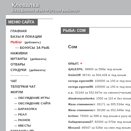
Клевалка
База данных игры «Русская рыбалка»
МЕНЮ САЙТА
РЫБА: СОМ
ГЛАВНАЯ
БАЗЫ И ЛОКАЦИИ
РЫБЫ
(добавить)
Сом
--- БОНУСЫ ЗА РЫБ
НАЖИВКИ
МУТАНТЫ
(добавить)
опыт:
+
ОТВАРЫ
djALEXFIL
: 38800 за 568кг под коньяк
СУНДУКИ
(добавить)
SmileOff
: 36741 за 504,428 кг под коньяк
---------------
ЧАТ
serega.egorow98
: 100000 за 150 кг под кон
ТЕЛЕГРАМ ЧАТ
serega.egorow98
: 100000 за 150 кг под кон
ФОРУМ
с.а.
: 52164 за 552.647кг на спининг(+коньяк
--- ОБСУЖДЕНИЕ ИГРЫ
dimakonyushenko
: 1500 за 110 кг без конья
--- ОБСУЖДЕНИЕ САЙТА
Жека спиннингист
: 26171 за 305,534кг под
--- БАРАХОЛКА
Жека спиннингист
: 30180 за 352,449кг под
--- РЕАЛ
Ierihon
: 75000 за 588 кг под коньяк и руну 
--- РАЗНОЕ
Хабаровчанин27
: 82000 за 570кг под конья
--- КВЕСТЫ
Mixsan2
: 66547 за 526кг на спин под коньяк
КОМАНДЫ РР