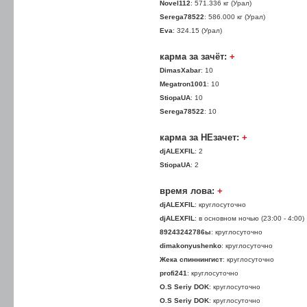
Novel112
: 571.336 кг (Урал)
Serega78522
: 586.000 кг (Урал)
Eva
: 324.15 (Урал)
карма за зачёт:
+
DimasXabar
: 10
Megatron1001
: 10
StiopaUA
: 10
Serega78522
: 10
карма за НЕзачет:
+
djALEXFIL
: 2
StiopaUA
: 2
время лова:
+
djALEXFIL
: круглосуточно
djALEXFIL
: в основном ночью (23:00 - 4:00)
89243242786ы
: круглосуточно
dimakonyushenko
: круглосуточно
Жека спиннингист
: круглосуточно
profi241
: круглосуточно
O.S Seriy DOK
: круглосуточно
O.S Seriy DOK
: круглосуточно