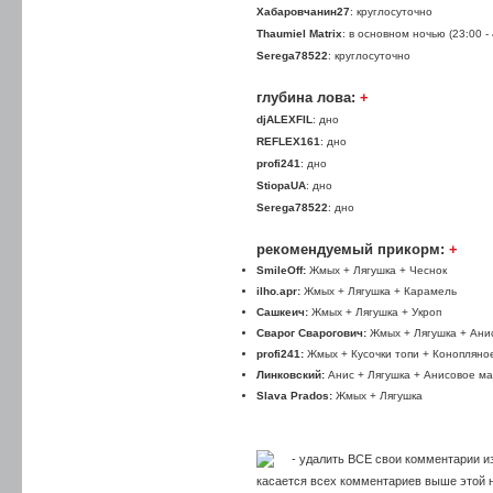
Хабаровчанин27
: круглосуточно
Thaumiel Matrix
: в основном ночью (23:00 - 
Serega78522
: круглосуточно
глубина лова:
+
djALEXFIL
: дно
REFLEX161
: дно
profi241
: дно
StiopaUA
: дно
Serega78522
: дно
рекомендуемый прикорм:
+
SmileOff:
Жмых + Лягушка + Чеснок
ilho.apr:
Жмых + Лягушка + Карамель
Сашкеич:
Жмых + Лягушка + Укроп
Сварог Сварогович:
Жмых + Лягушка + Ани
profi241:
Жмых + Кусочки топи + Конопляно
Линковский:
Анис + Лягушка + Анисовое м
Slava Prados:
Жмых + Лягушка
- удалить ВСЕ свои комментарии из
касается всех комментариев выше этой на