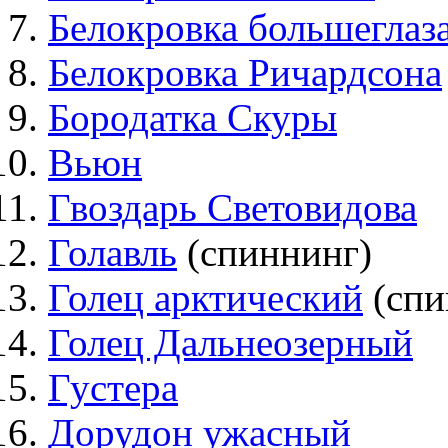
Белокровка большеглаз
Белокровка Ричардсона
Бородатка Скуры
Вьюн
Гвоздарь Световидова
Голавль
(спиннинг)
Голец арктический
(спи
Голец Дальнеозерный
Густера
Дорудон ужасный