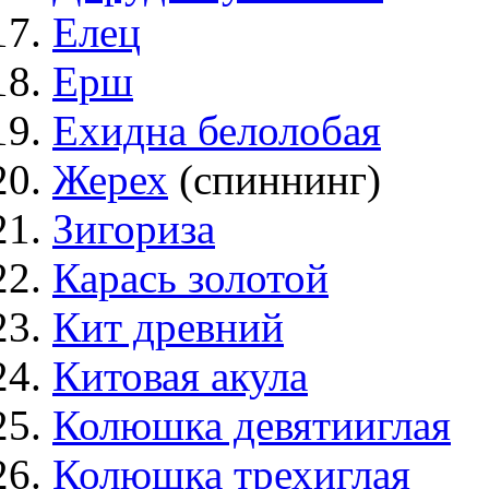
Елец
Ерш
Ехидна белолобая
Жерех
(спиннинг)
Зигориза
Карась золотой
Кит древний
Китовая акула
Колюшка девятииглая
Колюшка трехиглая