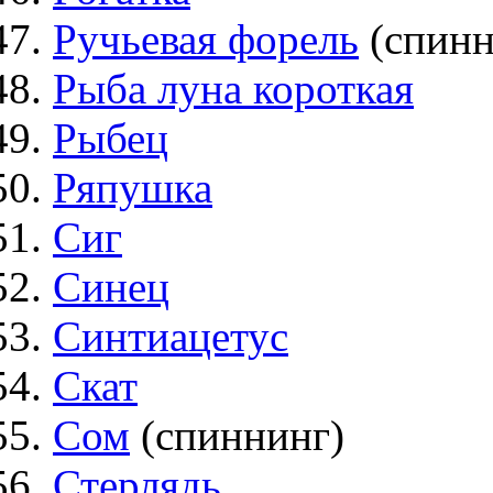
Ручьевая форель
(спинн
Рыба луна короткая
Рыбец
Ряпушка
Сиг
Синец
Синтиацетус
Скат
Сом
(спиннинг)
Стерлядь