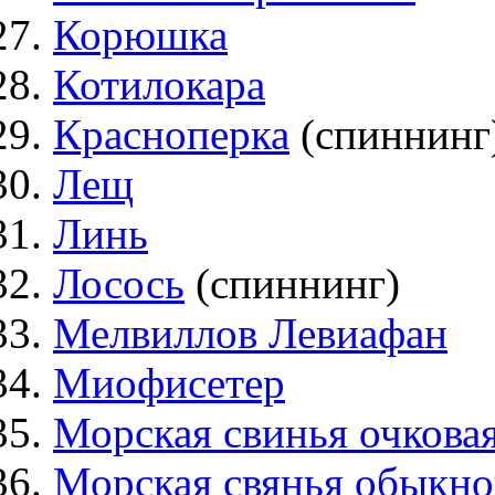
Корюшка
Котилокара
Красноперка
(спиннинг
Лещ
Линь
Лосось
(спиннинг)
Мелвиллов Левиафан
Миофисетер
Морская свинья очкова
Морская свянья обыкно