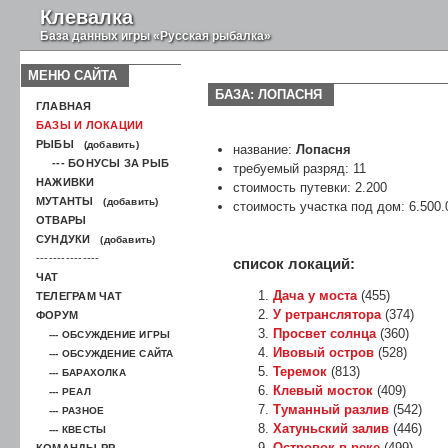
Клевалка
База данных игры «Русская рыбалка»
МЕНЮ САЙТА
БАЗА: ЛОПАСНЯ
ГЛАВНАЯ
БАЗЫ И ЛОКАЦИИ
РЫБЫ
(добавить)
название:
Лопасня
--- БОНУСЫ ЗА РЫБ
требуемый разряд: 11
НАЖИВКИ
стоимость путевки: 2.200
МУТАНТЫ
(добавить)
стоимость участка под дом: 6.500.
ОТВАРЫ
СУНДУКИ
(добавить)
---------------
список локаций:
ЧАТ
Дача у моста
(455)
ТЕЛЕГРАМ ЧАТ
У ретранслятора
(374)
ФОРУМ
Просвет солнца
(360)
--- ОБСУЖДЕНИЕ ИГРЫ
Ивовый остров
(528)
--- ОБСУЖДЕНИЕ САЙТА
Теремок
(813)
--- БАРАХОЛКА
Клевый мосток
(409)
--- РЕАЛ
Туманный разлив
(542)
--- РАЗНОЕ
Хатуньский залив
(446)
--- КВЕСТЫ
Островок в реке
(499)
КОМАНДЫ РР