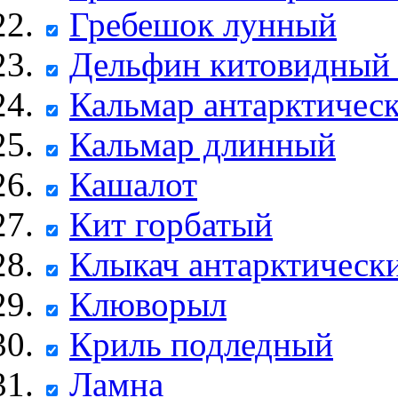
Гребешок лунный
Дельфин китовидны
Кальмар антарктичес
Кальмар длинный
Кашалот
Кит горбатый
Клыкач антарктическ
Клюворыл
Криль подледный
Ламна