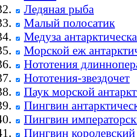
Ледяная рыба
Малый полосатик
Медуза антарктическа
Морской еж антаркти
Нототения длиннопер
Нототения-звездочет
Паук морской антарк
Пингвин антарктичес
Пингвин императорс
Пингвин королевский