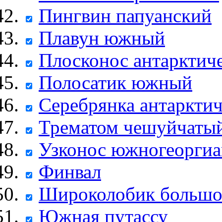
Пингвин папуанский
Плавун южный
Плосконос антарктич
Полосатик южный
Серебрянка антарктич
Трематом чешуйчаты
Узконос южногеоргиа
Финвал
Широколобик больш
Южная путассу