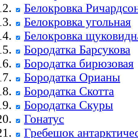
Белокровка Ричардсо
Белокровка угольная
Белокровка щуковидн
Бородатка Барсукова
Бородатка бирюзовая
Бородатка Орианы
Бородатка Скотта
Бородатка Скуры
Гонатус
Гребешок антарктиче