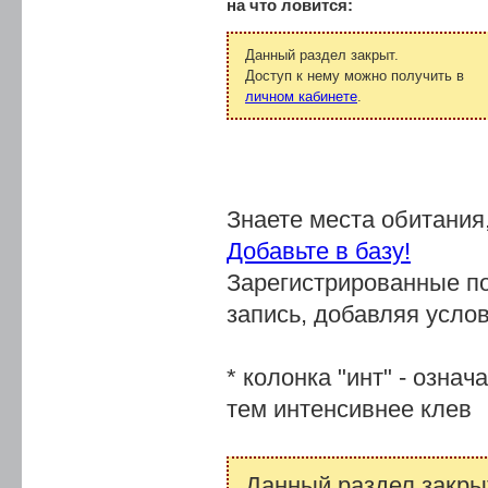
на что ловится:
Данный раздел закрыт.
Доступ к нему можно получить в
личном кабинете
.
Знаете места обитания
Добавьте в базу!
Зарегистрированные п
запись, добавляя услов
* колонка "инт" - озна
тем интенсивнее клев
Данный раздел закры