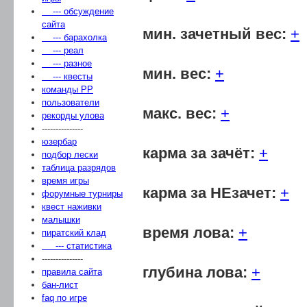
--- обсуждение
сайта
мин. зачетный вес:
+
--- барахолка
--- реал
--- разное
мин. вес:
+
--- квесты
команды РР
пользователи
макс. вес:
+
рекорды улова
---------------
юзербар
карма за зачёт:
+
подбор лески
таблица разрядов
время игры
карма за НЕзачет:
+
форумные турниры
квест наживки
малышки
время лова:
+
пиратский клад
--- статистика
---------------
глубина лова:
+
правила сайта
бан-лист
faq по игре