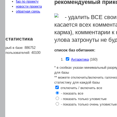
рекомендуемый прик
faq по проекту
новости проекта
обратная связь
- удалить ВСЕ свои
касается всех коммента
карма), комментарии к
статистика
улова затронуты не буд
рыб в базе: 886752
список баз обитания:
пользователей: 40100
Антарктика
(160)
* в скобках указан минимальный разря
для базы
** можете отключить/включить галочк
статистику для каждой базы
отключить / включить все
- показать все
- показать только уловистые
- показать только очень уловистые