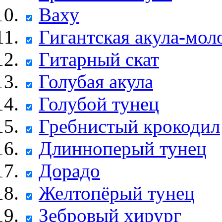
Ваху
Гигантская акула-мол
Гитарный скат
Голубая акула
Голубой тунец
Гребнистый крокодил
Длинноперый тунец
Дорадо
Желтопёрый тунец
Зебровый хирург