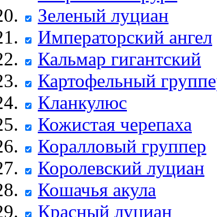
Зеленый луциан
Императорский ангел
Кальмар гигантский
Картофельный группе
Кланкулюс
Кожистая черепаха
Коралловый группер
Королевский луциан
Кошачья акула
Красный луциан