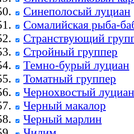
Синеполосый луциан
Сомалийская рыба-ба
Странствующий груп
Стройный группер
Темно-бурый луциан
Томатный группер
Чернохвостый луциа
Черный макалор
Черный марлин
Чилим