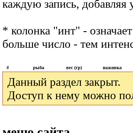
каждую запись, добавляя 
* колонка "инт" - означае
больше число - тем интен
#
рыба
вес (гр)
наживка
Данный раздел закрыт.
Доступ к нему можно по
меню сайта