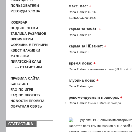
ПОЛЬЗОВАТЕЛИ
макс. вес:
+
РЕКОРДЫ УЛОВА
Rena Fisher
: 49.169
---------------
SERGGGG74
: 49.5
ЮЗЕРБАР
ПОДБОР ЛЕСКИ
карма за зачёт:
+
ТАБЛИЦА РАЗРЯДОВ
Rena Fisher
: 15
ВРЕМЯ ИГРЫ
ФОРУМНЫЕ ТУРНИРЫ
карма за НЕзачет:
+
КВЕСТ НАЖИВКИ
Rena Fisher
: 3
МАЛЫШКИ
ПИРАТСКИЙ КЛАД
время лова:
+
--- СТАТИСТИКА
Rena Fisher
: в основном ночью (23:00 - 4:00
---------------
ПРАВИЛА САЙТА
глубина лова:
+
БАН-ЛИСТ
Rena Fisher
: дно
FAQ ПО ИГРЕ
FAQ ПО ПРОЕКТУ
рекомендуемый прикорм:
+
НОВОСТИ ПРОЕКТА
Rena Fisher:
Жмых + Мясо кальмара
ОБРАТНАЯ СВЯЗЬ
- удалить ВСЕ свои комментарии из
СТАТИСТИКА
касается всех комментариев выше этой на
карма), комментарии к нижерасположенн