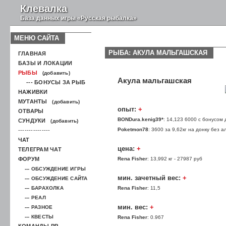
Клевалка
База данных игры «Русская рыбалка»
МЕНЮ САЙТА
РЫБА: АКУЛА МАЛЬГАШСКАЯ
ГЛАВНАЯ
БАЗЫ И ЛОКАЦИИ
РЫБЫ
(добавить)
Акула мальгашская
--- БОНУСЫ ЗА РЫБ
НАЖИВКИ
МУТАНТЫ
(добавить)
опыт:
+
ОТВАРЫ
BONDura.kenig39*
: 14,123 6000 с бонусом 
СУНДУКИ
(добавить)
Poketmon78
: 3600 за 9,62кг на донку без а
---------------
ЧАТ
цена:
+
ТЕЛЕГРАМ ЧАТ
ФОРУМ
Rena Fisher
: 13,992 кг - 27987 руб
--- ОБСУЖДЕНИЕ ИГРЫ
мин. зачетный вес:
+
--- ОБСУЖДЕНИЕ САЙТА
--- БАРАХОЛКА
Rena Fisher
: 11,5
--- РЕАЛ
мин. вес:
+
--- РАЗНОЕ
--- КВЕСТЫ
Rena Fisher
: 0.967
КОМАНДЫ РР