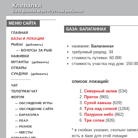
Клевалка
База данных игры «Русская рыбалка»
МЕНЮ САЙТА
БАЗА: БАЛАГАННАХ
ГЛАВНАЯ
БАЗЫ И ЛОКАЦИИ
РЫБЫ
(добавить)
название:
Балаганнах
--- БОНУСЫ ЗА РЫБ
требуемый разряд: 34
НАЖИВКИ
стоимость путевки: 60.000
МУТАНТЫ
(добавить)
стоимость участка под дом: 150.00
ОТВАРЫ
СУНДУКИ
(добавить)
---------------
список локаций:
ЧАТ
Северный залив
(534)
ТЕЛЕГРАМ ЧАТ
Приток
(965)
ФОРУМ
Сухой камыш
(629)
--- ОБСУЖДЕНИЕ ИГРЫ
Туча над сопкой
(1264)
--- ОБСУЖДЕНИЕ САЙТА
Лазурное небо
(862)
--- БАРАХОЛКА
Три сопки
(926)
--- РЕАЛ
--- РАЗНОЕ
* в скобках указано, сколько запис
--- КВЕСТЫ
есть в базе для этой локации
КОМАНДЫ РР