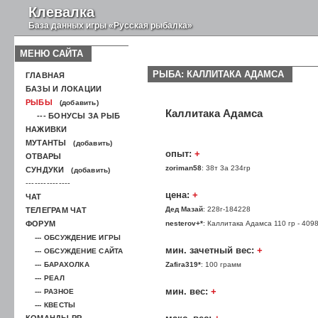
Клевалка
База данных игры «Русская рыбалка»
МЕНЮ САЙТА
РЫБА: КАЛЛИТАКА АДАМСА
ГЛАВНАЯ
БАЗЫ И ЛОКАЦИИ
РЫБЫ
(добавить)
Каллитака Адамса
--- БОНУСЫ ЗА РЫБ
НАЖИВКИ
МУТАНТЫ
(добавить)
опыт:
+
ОТВАРЫ
zoriman58
: 38т 3а 234гр
СУНДУКИ
(добавить)
---------------
цена:
+
ЧАТ
Дед Мазай
: 228г-184228
ТЕЛЕГРАМ ЧАТ
ФОРУМ
nesterov+*
: Каллитака Адамса 110 гр - 409
--- ОБСУЖДЕНИЕ ИГРЫ
мин. зачетный вес:
+
--- ОБСУЖДЕНИЕ САЙТА
--- БАРАХОЛКА
Zafira319*
: 100 грамм
--- РЕАЛ
мин. вес:
+
--- РАЗНОЕ
--- КВЕСТЫ
КОМАНДЫ РР