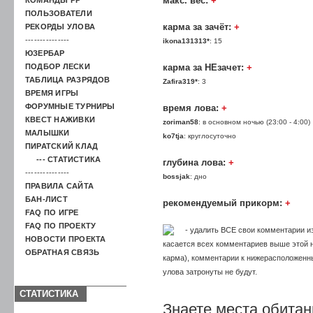
макс. вес:
+
ПОЛЬЗОВАТЕЛИ
карма за зачёт:
+
РЕКОРДЫ УЛОВА
---------------
ikona131313*
: 15
ЮЗЕРБАР
ПОДБОР ЛЕСКИ
карма за НЕзачет:
+
ТАБЛИЦА РАЗРЯДОВ
Zafira319*
: 3
ВРЕМЯ ИГРЫ
ФОРУМНЫЕ ТУРНИРЫ
время лова:
+
КВЕСТ НАЖИВКИ
zoriman58
: в основном ночью (23:00 - 4:00)
МАЛЫШКИ
ko7tja
: круглосуточно
ПИРАТСКИЙ КЛАД
--- СТАТИСТИКА
глубина лова:
+
---------------
bossjak
: дно
ПРАВИЛА САЙТА
БАН-ЛИСТ
рекомендуемый прикорм:
+
FAQ ПО ИГРЕ
FAQ ПО ПРОЕКТУ
- удалить ВСЕ свои комментарии из
НОВОСТИ ПРОЕКТА
касается всех комментариев выше этой на
ОБРАТНАЯ СВЯЗЬ
карма), комментарии к нижерасположенн
улова затронуты не будут.
СТАТИСТИКА
Знаете места обитан