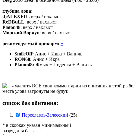
Oleg 2016 1999
: в основном днём (4:00 - 23:00)
глубина лова:
+
djALEXFIL
: верх / нахлыст
ReDBuLL
: верх / нахлыст
Platon48
: верх / нахлыст
Морской Ворчун
: верх / нахлыст
рекомендуемый прикорм:
+
SmileOff:
Анис + Икра + Ваниль
RON68:
Анис + Икра
Platon48:
Жмых + Поденка + Ваниль
- удалить ВСЕ свои комментарии из описания к этой рыбе,
места улова затронуты не будут.
список баз обитания:
Переславль-Залесский
(25)
* в скобках указан минимальный
разряд для базы