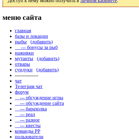
Доступ к нему можно получить в
личном кабинете
.
меню сайта
главная
базы и локации
рыбы
(добавить)
--- бонусы за рыб
наживки
мутанты
(добавить)
отвары
сундуки
(добавить)
---------------
чат
Телеграм чат
форум
--- обсуждение игры
--- обсуждение сайта
--- барахолка
--- реал
--- разное
--- квесты
команды РР
пользователи