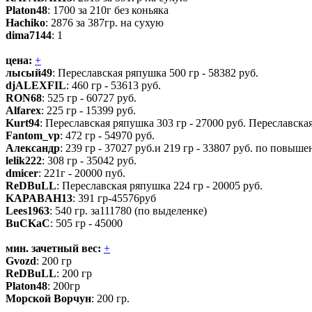
Platon48
: 1700 за 210г без коньяка
Hachiko
: 2876 за 387гр. на сухую
dima7144
: 1
цена:
+
лысый49
: Переславская ряпушка 500 гр - 58382 руб.
djALEXFIL
: 460 гр - 53613 руб.
RON68
: 525 гр - 60727 руб.
Alfarex
: 225 гр - 15399 руб.
Kurt94
: Переславская ряпушка 303 гр - 27000 руб. Переславская
Fantom_vp
: 472 гр - 54970 руб.
Александр
: 239 гр - 37027 руб.и 219 гр - 33807 руб. по повыш
lelik222
: 308 гр - 35042 руб.
dmicer
: 221г - 20000 пуб.
ReDBuLL
: Переславская ряпушка 224 гр - 20005 руб.
KAPABAH13
: 391 гр-45576руб
Lees1963
: 540 гр. за111780 (по выделенке)
BuCKaC
: 505 гр - 45000
мин. зачетный вес:
+
Gvozd
: 200 гр
ReDBuLL
: 200 гр
Platon48
: 200гр
Морской Ворчун
: 200 гр.