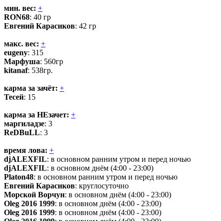
мин. вес:
+
RON68
: 40 гр
Евгений Карасиков
: 42 гр
макс. вес:
+
eugeny
: 315
Марфуша
: 560гр
kitanaf
: 538гр.
карма за зачёт:
+
Тесей
: 15
карма за НЕзачет:
+
маргиладзе
: 3
ReDBuLL
: 3
время лова:
+
djALEXFIL
: в основном ранним утром и перед ночью
djALEXFIL
: в основном днём (4:00 - 23:00)
Platon48
: в основном ранним утром и перед ночью
Евгений Карасиков
: круглосуточно
Морской Ворчун
: в основном днём (4:00 - 23:00)
Oleg 2016 1999
: в основном днём (4:00 - 23:00)
Oleg 2016 1999
: в основном днём (4:00 - 23:00)