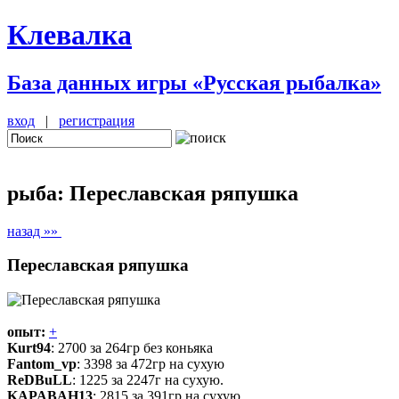
Клевалка
База данных игры «Русская рыбалка»
вход
|
регистрация
рыба: Переславская ряпушка
назад »»
Переславская ряпушка
опыт:
+
Kurt94
: 2700 за 264гр без коньяка
Fantom_vp
: 3398 за 472гр на сухую
ReDBuLL
: 1225 за 2247г на сухую.
KAPABAH13
: 2815 за 391гр на сухую