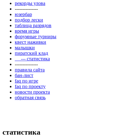
рекорды улова
---------------
юзербар
подбор лески
таблица разрядов
время игры
форумные турниры
квест наживки
малышки
пиратский клад
--- статистика
---------------
правила сайта
бан-лист
faq по игре
faq по проекту
новости проекта
обратная связь
статистика