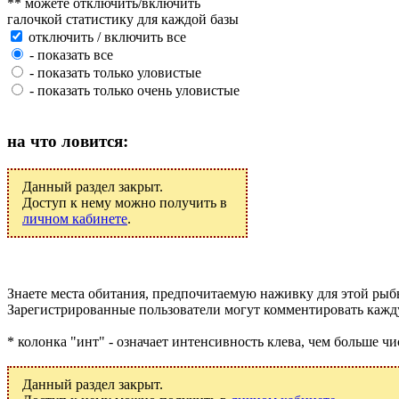
** можете отключить/включить
галочкой статистику для каждой базы
отключить / включить все
- показать все
- показать только уловистые
- показать только очень уловистые
на что ловится:
Данный раздел закрыт.
Доступ к нему можно получить в
личном кабинете
.
Знаете места обитания, предпочитаемую наживку для этой ры
Зарегистрированные пользователи могут комментировать кажду
* колонка "инт" - означает интенсивность клева, чем больше чи
Данный раздел закрыт.