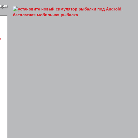
ация
»