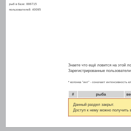
рыб в базе: 886715
пользователей: 40095
Знаете что ещё ловится на этой л
Зарегистрированные пользователи
* колонка "инт" - означает интенсивность к
#
рыба
ве
Данный раздел закрыт.
Доступ к нему можно получить