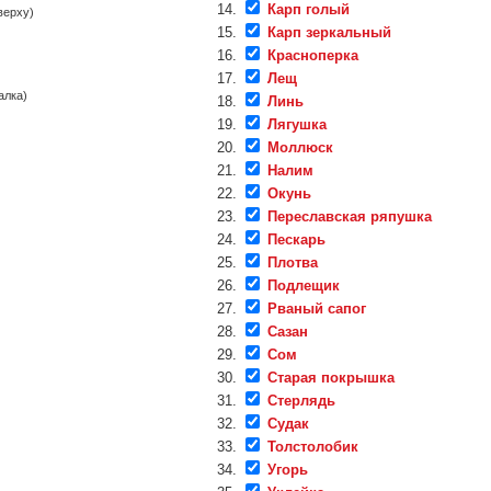
Карп голый
вверху)
Карп зеркальный
Красноперка
Лещ
алка)
Линь
Лягушка
Моллюск
Налим
Окунь
Переславская ряпушка
Пескарь
Плотва
Подлещик
Рваный сапог
Сазан
Сом
Старая покрышка
Стерлядь
Судак
Толстолобик
Угорь