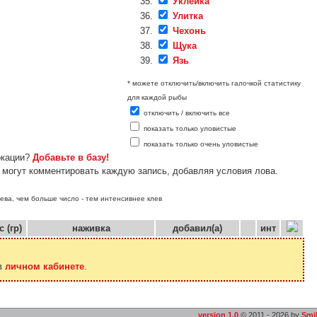
Уклейка
Улитка
Чехонь
Щука
Язь
* можете отключить/включить галочкой статистику
для каждой рыбы
отключить / включить все
показать только уловистые
показать только очень уловистые
окации?
Добавьте в базу!
 могут комментировать каждую запись, добавляя условия лова.
лева, чем больше число - тем интенсивнее клев
с (гр)
наживка
добавил(а)
инт
 в
личном кабинете
.
version 1.0
© 2011 - 2026 by
Smi