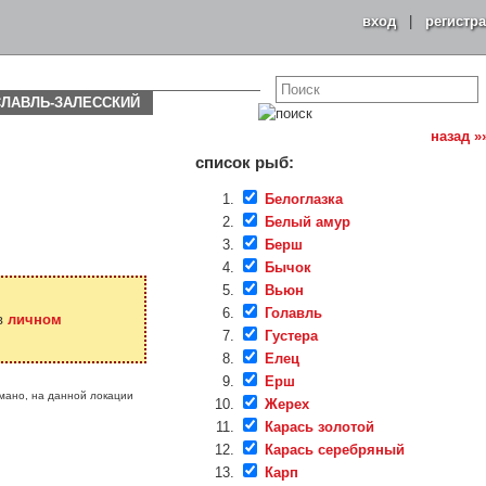
вход
|
регистр
СЛАВЛЬ-ЗАЛЕССКИЙ
назад »
список рыб:
Белоглазка
Белый амур
Берш
Бычок
Вьюн
Голавль
 в
личном
Густера
Елец
Ерш
оймано, на данной локации
Жерех
Карась золотой
Карась серебряный
Карп