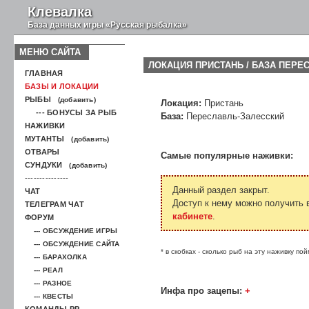
Клевалка
База данных игры «Русская рыбалка»
МЕНЮ САЙТА
ЛОКАЦИЯ ПРИСТАНЬ / БАЗА ПЕРЕ
ГЛАВНАЯ
БАЗЫ И ЛОКАЦИИ
РЫБЫ
(добавить)
Локация:
Пристань
--- БОНУСЫ ЗА РЫБ
База:
Переславль-Залесский
НАЖИВКИ
МУТАНТЫ
(добавить)
ОТВАРЫ
Самые популярные наживки:
СУНДУКИ
(добавить)
---------------
Данный раздел закрыт.
ЧАТ
Доступ к нему можно получить
ТЕЛЕГРАМ ЧАТ
кабинете
.
ФОРУМ
--- ОБСУЖДЕНИЕ ИГРЫ
--- ОБСУЖДЕНИЕ САЙТА
* в скобках - сколько рыб на эту наживку п
--- БАРАХОЛКА
--- РЕАЛ
--- РАЗНОЕ
Инфа про зацепы:
+
--- КВЕСТЫ
КОМАНДЫ РР