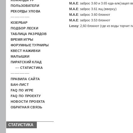
M.A.E
: заброс 3.60 и 3.65 еда-алк(зацеп 
ПОЛЬЗОВАТЕЛИ
M.A.E
: заброс 3.61 ящ.(вверху)
РЕКОРДЫ УЛОВА
M.A.E
: заброс 3.60 блокнот
---------------
M.A.E
: заброс 3.53 блокнот
ЮЗЕРБАР
Lessy
: 2,60 блокнот (где из воды торчит п
ПОДБОР ЛЕСКИ
ТАБЛИЦА РАЗРЯДОВ
ВРЕМЯ ИГРЫ
ФОРУМНЫЕ ТУРНИРЫ
КВЕСТ НАЖИВКИ
МАЛЫШКИ
ПИРАТСКИЙ КЛАД
--- СТАТИСТИКА
---------------
ПРАВИЛА САЙТА
БАН-ЛИСТ
FAQ ПО ИГРЕ
FAQ ПО ПРОЕКТУ
НОВОСТИ ПРОЕКТА
ОБРАТНАЯ СВЯЗЬ
СТАТИСТИКА