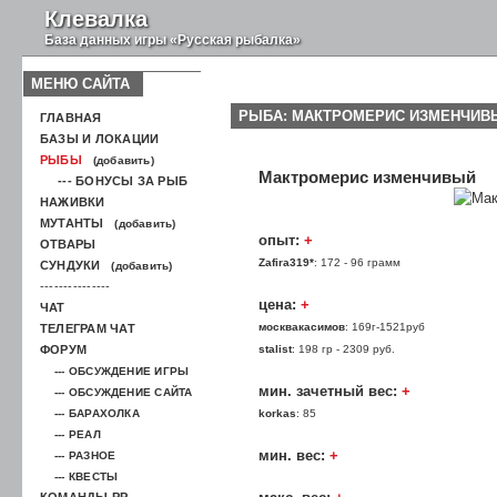
Клевалка
База данных игры «Русская рыбалка»
МЕНЮ САЙТА
РЫБА: МАКТРОМЕРИС ИЗМЕНЧИВ
ГЛАВНАЯ
БАЗЫ И ЛОКАЦИИ
РЫБЫ
(добавить)
Мактромерис изменчивый
--- БОНУСЫ ЗА РЫБ
НАЖИВКИ
МУТАНТЫ
(добавить)
опыт:
+
ОТВАРЫ
Zafira319*
: 172 - 96 грамм
СУНДУКИ
(добавить)
---------------
цена:
+
ЧАТ
москвакасимов
: 169г-1521руб
ТЕЛЕГРАМ ЧАТ
ФОРУМ
stalist
: 198 гр - 2309 руб.
--- ОБСУЖДЕНИЕ ИГРЫ
мин. зачетный вес:
+
--- ОБСУЖДЕНИЕ САЙТА
--- БАРАХОЛКА
korkas
: 85
--- РЕАЛ
мин. вес:
+
--- РАЗНОЕ
--- КВЕСТЫ
КОМАНДЫ РР