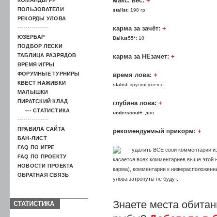
макс. вес:
+
ПОЛЬЗОВАТЕЛИ
stalist
: 198 гр
РЕКОРДЫ УЛОВА
---------------
карма за зачёт:
+
ЮЗЕРБАР
Dalius55*
: 10
ПОДБОР ЛЕСКИ
ТАБЛИЦА РАЗРЯДОВ
карма за НЕзачет:
+
ВРЕМЯ ИГРЫ
ФОРУМНЫЕ ТУРНИРЫ
время лова:
+
КВЕСТ НАЖИВКИ
stalist
: круглосуточно
МАЛЫШКИ
ПИРАТСКИЙ КЛАД
глубина лова:
+
--- СТАТИСТИКА
underscout+
: дно
---------------
ПРАВИЛА САЙТА
рекомендуемый прикорм:
+
БАН-ЛИСТ
FAQ ПО ИГРЕ
- удалить ВСЕ свои комментарии из
FAQ ПО ПРОЕКТУ
касается всех комментариев выше этой на
НОВОСТИ ПРОЕКТА
карма), комментарии к нижерасположенн
ОБРАТНАЯ СВЯЗЬ
улова затронуты не будут.
Знаете места обитан
СТАТИСТИКА