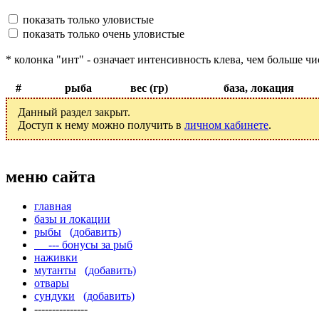
показать только уловистые
показать только очень уловистые
* колонка "инт" - означает интенсивность клева, чем больше чи
#
рыба
вес (гр)
база, локация
Данный раздел закрыт.
Доступ к нему можно получить в
личном кабинете
.
меню сайта
главная
базы и локации
рыбы
(добавить)
--- бонусы за рыб
наживки
мутанты
(добавить)
отвары
сундуки
(добавить)
---------------