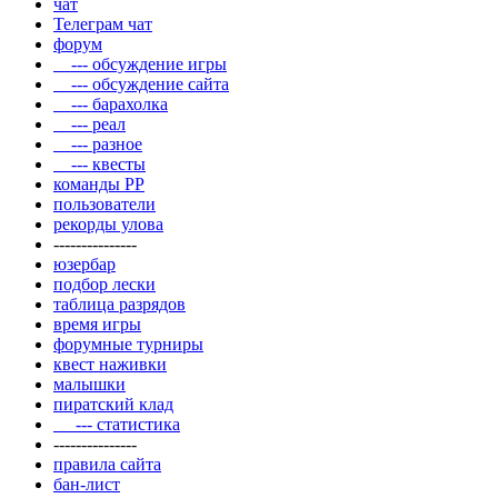
чат
Телеграм чат
форум
--- обсуждение игры
--- обсуждение сайта
--- барахолка
--- реал
--- разное
--- квесты
команды РР
пользователи
рекорды улова
---------------
юзербар
подбор лески
таблица разрядов
время игры
форумные турниры
квест наживки
малышки
пиратский клад
--- статистика
---------------
правила сайта
бан-лист