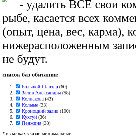
- удалить ВСЕ свои ко
рыбе, касается всех комм
(опыт, цена, вес, карма),
нижерасположенным запис
не будут.
список баз обитания:
Большой Шантар
(60)
Залив Александры
(58)
Колпакова
(43)
Колыма
(33)
Кроноцкий залив
(100)
Кухтуй
(36)
Пенжина
(38)
* в скобках указан минимальный