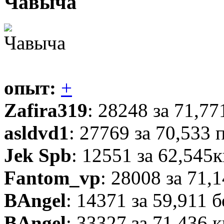
Чавыча
опыт:
+
Zafira319
: 28248 за 71,77
asldvd1
: 27769 за 70,533 
Jek Spb
: 12551 за 62,545к
Fantom_vp
: 28008 за 71,
BAngel
: 14371 за 59,911 
BAngel
: 33327 за 71,436 