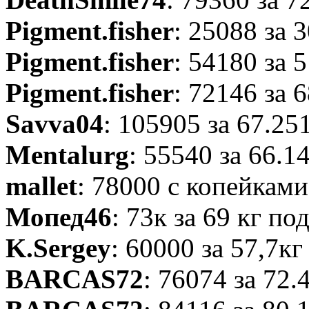
Pigment.fisher
: 25088 за 
Pigment.fisher
: 54180 за 
Pigment.fisher
: 72146 за 
Savva04
: 105905 за 67.25
Mentalurg
: 55540 за 66.1
mallet
: 78000 с копейками
Мопед46
: 73к за 69 кг по
K.Sergey
: 60000 за 57,7кг
BARCAS72
: 76074 за 72.