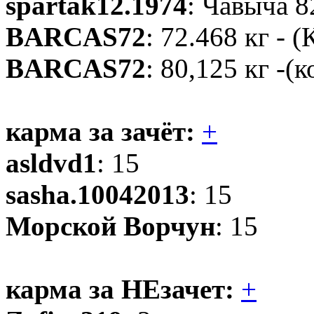
spartak12.1974
: Чавыча 8
BARCAS72
: 72.468 кг - 
BARCAS72
: 80,125 кг -(
карма за зачёт:
+
asldvd1
: 15
sasha.10042013
: 15
Морской Ворчун
: 15
карма за НЕзачет:
+