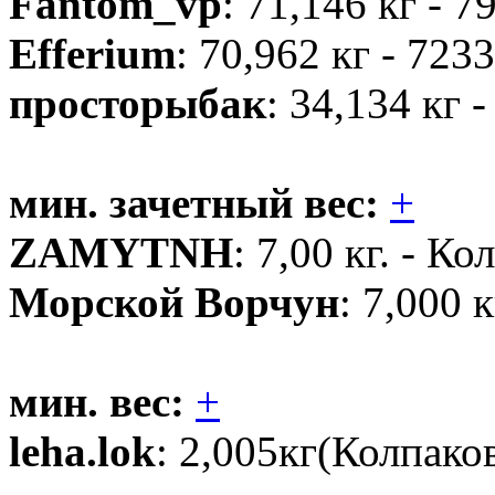
Fantom_vp
: 71,146 кг - 7
Efferium
: 70,962 кг - 723
просторыбак
: 34,134 кг 
мин. зачетный вес:
+
ZAMYTNH
: 7,00 кг. - Ко
Морской Ворчун
: 7,000 к
мин. вес:
+
leha.lok
: 2,005кг(Колпако