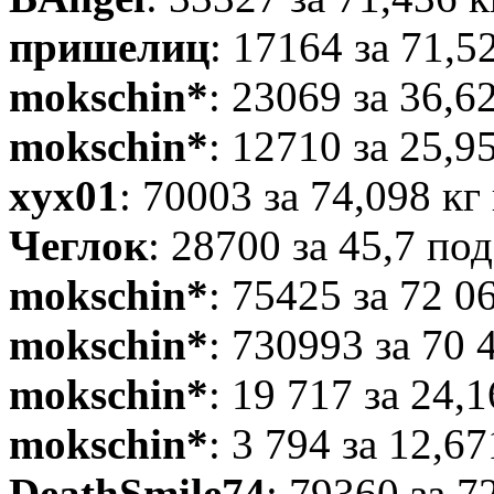
пришелиц
: 17164 за 71,5
mokschin*
: 23069 за 36,6
mokschin*
: 12710 за 25,9
xyx01
: 70003 за 74,098 кг
Чеглок
: 28700 за 45,7 по
mokschin*
: 75425 за 72 0
mokschin*
: 730993 за 70 
mokschin*
: 19 717 за 24,
mokschin*
: 3 794 за 12,6
DeathSmile74
: 79360 за 7