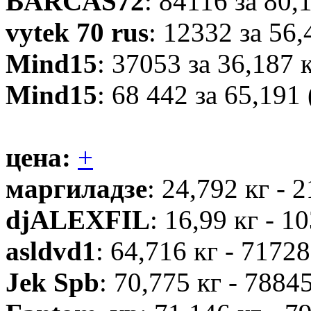
BARCAS72
: 84116 за 80,
vytek 70 rus
: 12332 за 56,
Mind15
: 37053 за 36,187 
Mind15
: 68 442 за 65,191
цена:
+
маргиладзе
: 24,792 кг - 
djALEXFIL
: 16,99 кг - 1
asldvd1
: 64,716 кг - 71728
Jek Spb
: 70,775 кг - 7884