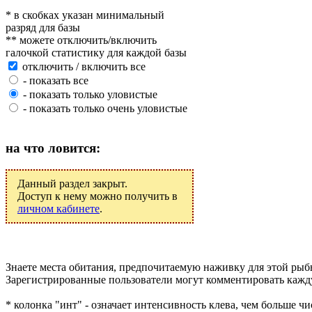
* в скобках указан минимальный
разряд для базы
** можете отключить/включить
галочкой статистику для каждой базы
отключить / включить все
- показать все
- показать только уловистые
- показать только очень уловистые
на что ловится:
Данный раздел закрыт.
Доступ к нему можно получить в
личном кабинете
.
Знаете места обитания, предпочитаемую наживку для этой ры
Зарегистрированные пользователи могут комментировать кажду
* колонка "инт" - означает интенсивность клева, чем больше чи