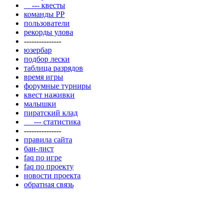
--- квесты
команды РР
пользователи
рекорды улова
---------------
юзербар
подбор лески
таблица разрядов
время игры
форумные турниры
квест наживки
малышки
пиратский клад
--- статистика
---------------
правила сайта
бан-лист
faq по игре
faq по проекту
новости проекта
обратная связь