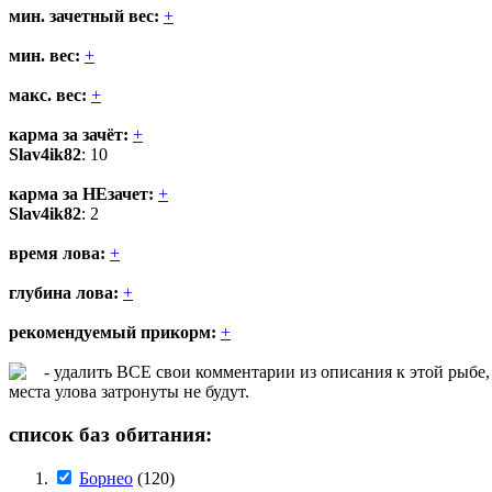
мин. зачетный вес:
+
мин. вес:
+
макс. вес:
+
карма за зачёт:
+
Slav4ik82
: 10
карма за НЕзачет:
+
Slav4ik82
: 2
время лова:
+
глубина лова:
+
рекомендуемый прикорм:
+
- удалить ВСЕ свои комментарии из описания к этой рыбе,
места улова затронуты не будут.
список баз обитания:
Борнео
(120)