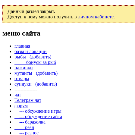
Данный раздел закрыт.
Доступ к нему можно получить в
личном кабинете
.
меню сайта
главная
базы и локации
рыбы
(добавить)
--- бонусы за рыб
наживки
мутанты
(добавить)
отвары
сундуки
(добавить)
---------------
чат
Телеграм чат
форум
--- обсуждение игры
--- обсуждение сайта
--- барахолка
--- реал
--- разное