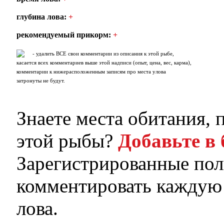
глубина лова:
+
рекомендуемый прикорм:
+
- удалить ВСЕ свои комментарии из описания к этой рыбе,
касается всех комментариев выше этой надписи (опыт, цена, вес, карма),
комментарии к нижерасположенным записям про места улова
затронуты не будут.
Знаете места обитания,
этой рыбы?
Добавьте в 
Зарегистрированные пол
комментировать каждую 
лова.