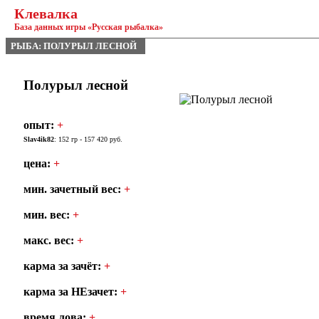
Клевалка
База данных игры «Русская рыбалка»
РЫБА: ПОЛУРЫЛ ЛЕСНОЙ
Полурыл лесной
опыт:
+
Slav4ik82
: 152 гр - 157 420 руб.
цена:
+
мин. зачетный вес:
+
мин. вес:
+
макс. вес:
+
карма за зачёт:
+
карма за НЕзачет:
+
время лова:
+