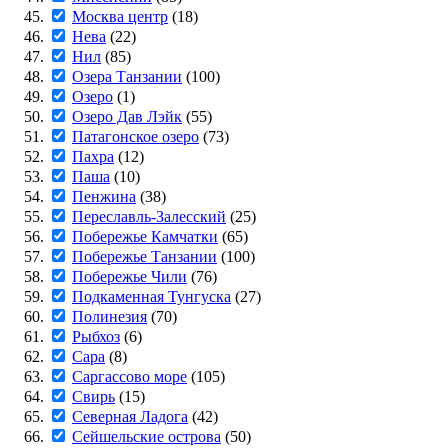
Москва центр
(18)
Нева
(22)
Нил
(85)
Озера Танзании
(100)
Озеро
(1)
Озеро Дав Лэйк
(55)
Патагонское озеро
(73)
Пахра
(12)
Паша
(10)
Пенжина
(38)
Переславль-Залесский
(25)
Побережье Камчатки
(65)
Побережье Танзании
(100)
Побережье Чили
(76)
Подкаменная Тунгуска
(27)
Полинезия
(70)
Рыбхоз
(6)
Сара
(8)
Саргассово море
(105)
Свирь
(15)
Северная Ладога
(42)
Сейшельские острова
(50)