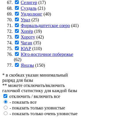
Селигер
(17)
Суздаль
(21)
Ундюлюнг
(40)
Урал
(25)
Фирвальдштетское озеро
(41)
Хопёр
(19)
Хороту
(42)
Чаган
(35)
ЮАР
(110)
Юго-восточное побережье
(62)
Янцзы
(150)
* в скобках указан минимальный
разряд для базы
** можете отключить/включить
галочкой статистику для каждой базы
отключить / включить все
- показать все
- показать только уловистые
- показать только очень уловистые