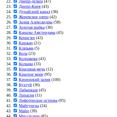
Днепр-дельта
(47)
Днепр-Киев
(43)
Дунайский канал
(38)
Женевское озеро
(42)
Залив Александры
(58)
Золотая рыбка
(30)
Каналы Амстердама
(45)
Кенигзее
(43)
Киржач
(21)
Клязьма
(5)
Кола
(23)
Колпакова
(43)
Колыма
(33)
Красивая меча
(12)
Красное море
(95)
Кроноцкий залив
(100)
Кухтуй
(36)
Лабынкыр
(45)
Лопасня
(11)
Лофотенские острова
(95)
Майгунгна
(24)
Майн
(39)
Миссисипи
(85)